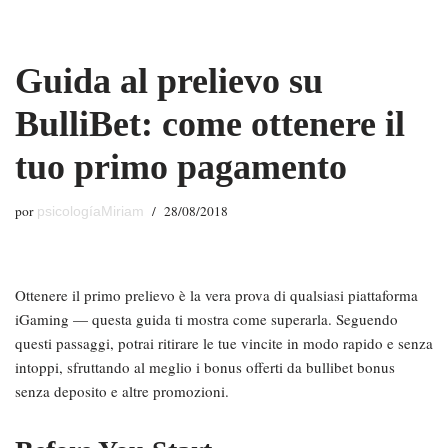
Saltar
Guida al prelievo su
al
contenido
BulliBet: come ottenere il
tuo primo pagamento
por
28/08/2018
psicologíaMiriam
Ottenere il primo prelievo è la vera prova di qualsiasi piattaforma
iGaming — questa guida ti mostra come superarla. Seguendo
questi passaggi, potrai ritirare le tue vincite in modo rapido e senza
intoppi, sfruttando al meglio i bonus offerti da bullibet bonus
senza deposito e altre promozioni.