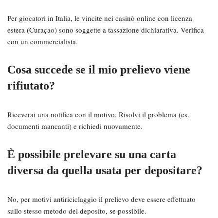
Per giocatori in Italia, le vincite nei casinò online con licenza
estera (Curaçao) sono soggette a tassazione dichiarativa. Verifica
con un commercialista.
Cosa succede se il mio prelievo viene
rifiutato?
Riceverai una notifica con il motivo. Risolvi il problema (es.
documenti mancanti) e richiedi nuovamente.
È possibile prelevare su una carta
diversa da quella usata per depositare?
No, per motivi antiriciclaggio il prelievo deve essere effettuato
sullo stesso metodo del deposito, se possibile.