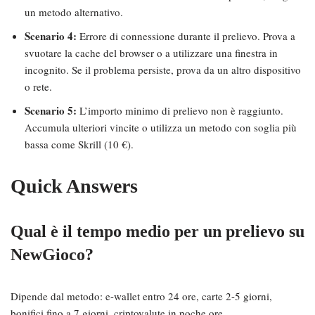
un metodo alternativo.
Scenario 4:
Errore di connessione durante il prelievo. Prova a
svuotare la cache del browser o a utilizzare una finestra in
incognito. Se il problema persiste, prova da un altro dispositivo
o rete.
Scenario 5:
L’importo minimo di prelievo non è raggiunto.
Accumula ulteriori vincite o utilizza un metodo con soglia più
bassa come Skrill (10 €).
Quick Answers
Qual è il tempo medio per un prelievo su
NewGioco?
Dipende dal metodo: e-wallet entro 24 ore, carte 2-5 giorni,
bonifici fino a 7 giorni, criptovalute in poche ore.