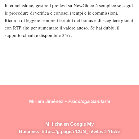
In conclusione, gestire i prelievi su NewGioco è semplice se segui
le procedure di verifica e conosci i tempi e le commissioni.
Ricorda di leggere sempre i termini dei bonus e di scegliere giochi
con RTP alto per aumentare il valore atteso. Se hai dubbi, il
supporto clienti è disponibile 24/7.
Miriam Jiménez –
Psicóloga Sanitaria
Mi ficha en Google My
Business
https://g.page/r/CUN_rVwLw1-YEAE