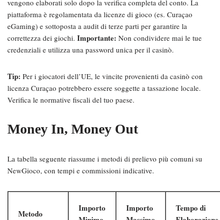
vengono elaborati solo dopo la verifica completa del conto. La
piattaforma è regolamentata da licenze di gioco (es. Curaçao
eGaming) e sottoposta a audit di terze parti per garantire la
Importante:
correttezza dei giochi.
Non condividere mai le tue
credenziali e utilizza una password unica per il casinò.
Tip:
Per i giocatori dell’UE, le vincite provenienti da casinò con
licenza Curaçao potrebbero essere soggette a tassazione locale.
Verifica le normative fiscali del tuo paese.
Money In, Money Out
La tabella seguente riassume i metodi di prelievo più comuni su
NewGioco, con tempi e commissioni indicative.
Importo
Importo
Tempo di
Metodo
Minimo
Massimo
Elaborazione