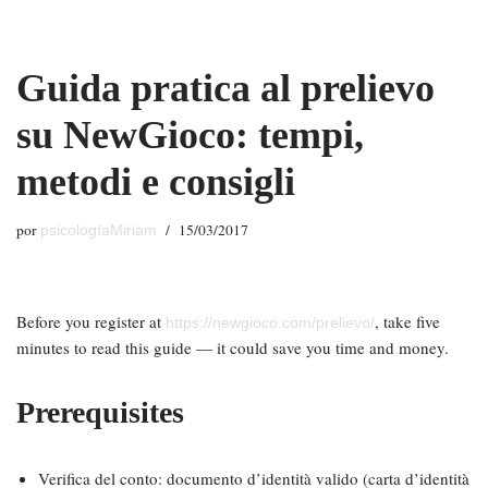
Saltar
Guida pratica al prelievo
al
contenido
su NewGioco: tempi,
metodi e consigli
por
15/03/2017
psicologíaMiriam
Before you register at
, take five
https://newgioco.com/prelievo/
minutes to read this guide — it could save you time and money.
Prerequisites
Verifica del conto: documento d’identità valido (carta d’identità