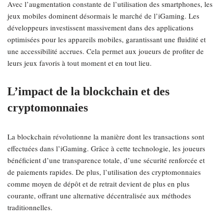
Avec l’augmentation constante de l’utilisation des smartphones, les
jeux mobiles dominent désormais le marché de l’iGaming. Les
développeurs investissent massivement dans des applications
optimisées pour les appareils mobiles, garantissant une fluidité et
une accessibilité accrues. Cela permet aux joueurs de profiter de
leurs jeux favoris à tout moment et en tout lieu.
L’impact de la blockchain et des
cryptomonnaies
La blockchain révolutionne la manière dont les transactions sont
effectuées dans l’iGaming. Grâce à cette technologie, les joueurs
bénéficient d’une transparence totale, d’une sécurité renforcée et
de paiements rapides. De plus, l’utilisation des cryptomonnaies
comme moyen de dépôt et de retrait devient de plus en plus
courante, offrant une alternative décentralisée aux méthodes
traditionnelles.