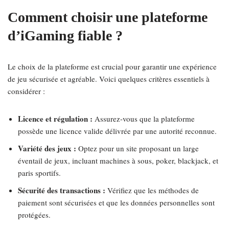
Comment choisir une plateforme
d’iGaming fiable ?
Le choix de la plateforme est crucial pour garantir une expérience
de jeu sécurisée et agréable. Voici quelques critères essentiels à
considérer :
Licence et régulation :
Assurez-vous que la plateforme
possède une licence valide délivrée par une autorité reconnue.
Variété des jeux :
Optez pour un site proposant un large
éventail de jeux, incluant machines à sous, poker, blackjack, et
paris sportifs.
Sécurité des transactions :
Vérifiez que les méthodes de
paiement sont sécurisées et que les données personnelles sont
protégées.