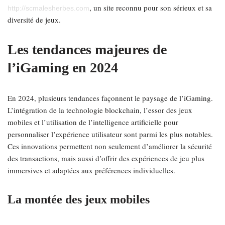
, un site reconnu pour son sérieux et sa
http://scmalesherbes.com
diversité de jeux.
Les tendances majeures de
l’iGaming en 2024
En 2024, plusieurs tendances façonnent le paysage de l’iGaming.
L’intégration de la technologie blockchain, l’essor des jeux
mobiles et l’utilisation de l’intelligence artificielle pour
personnaliser l’expérience utilisateur sont parmi les plus notables.
Ces innovations permettent non seulement d’améliorer la sécurité
des transactions, mais aussi d’offrir des expériences de jeu plus
immersives et adaptées aux préférences individuelles.
La montée des jeux mobiles