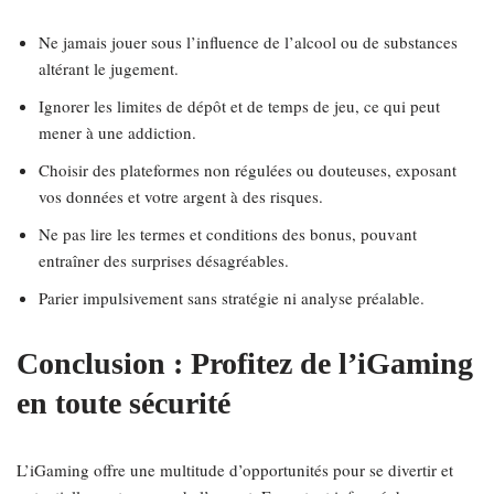
Ne jamais jouer sous l’influence de l’alcool ou de substances
altérant le jugement.
Ignorer les limites de dépôt et de temps de jeu, ce qui peut
mener à une addiction.
Choisir des plateformes non régulées ou douteuses, exposant
vos données et votre argent à des risques.
Ne pas lire les termes et conditions des bonus, pouvant
entraîner des surprises désagréables.
Parier impulsivement sans stratégie ni analyse préalable.
Conclusion : Profitez de l’iGaming
en toute sécurité
L’iGaming offre une multitude d’opportunités pour se divertir et