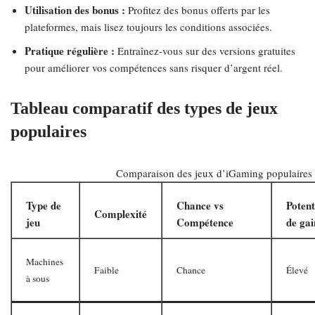
Utilisation des bonus :
Profitez des bonus offerts par les
plateformes, mais lisez toujours les conditions associées.
Pratique régulière :
Entraînez-vous sur des versions gratuites
pour améliorer vos compétences sans risquer d’argent réel.
Tableau comparatif des types de jeux
populaires
Comparaison des jeux d’iGaming populaires
Type de
Chance vs
Potent
Complexité
jeu
Compétence
de gai
Machines
Faible
Chance
Élevé
à sous