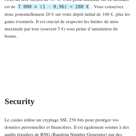
est de
. Vous conservez
7 000 × (1 - 0,96) = 280 €
donc potentiellement 20 € sur votre dépôt initial de 100 €, plus les
gains éventuels. Il est crucial de respecter les limites de mise
maximale par tour (souvent 5 €) sous peine d’annulation du
bonus.
Security
Le casino utilise un cryptage SSL 256 bits pour protéger vos
données personnelles et financières. Il est également soumis à des
audits réguliers de RNG (Random Number Generator) par des