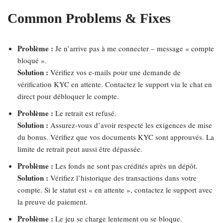
Common Problems & Fixes
Problème :
Je n’arrive pas à me connecter – message « compte
bloqué ».
Solution :
Vérifiez vos e-mails pour une demande de
vérification KYC en attente. Contactez le support via le chat en
direct pour débloquer le compte.
Problème :
Le retrait est refusé.
Solution :
Assurez-vous d’avoir respecté les exigences de mise
du bonus. Vérifiez que vos documents KYC sont approuvés. La
limite de retrait peut aussi être dépassée.
Problème :
Les fonds ne sont pas crédités après un dépôt.
Solution :
Vérifiez l’historique des transactions dans votre
compte. Si le statut est « en attente », contactez le support avec
la preuve de paiement.
Problème :
Le jeu se charge lentement ou se bloque.