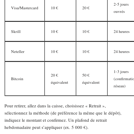
2-5 jours
Visa/Mastercard
10 €
20 €
ouvrés
Skrill
10 €
10 €
24 heures
Neteller
10 €
10 €
24 heures
1-3 jours
20 €
50 €
Bitcoin
(confirmati
équivalent
équivalent
réseau)
Pour retirer, allez dans la caisse, choisissez « Retrait »,
sélectionnez la méthode (de préférence la même que le dépôt),
indiquez le montant et confirmez. Un plafond de retrait
hebdomadaire peut s’appliquer (ex. 5 000 €).