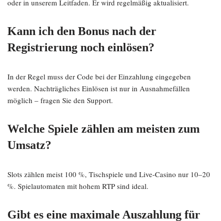
oder in unserem Leitfaden. Er wird regelmäßig aktualisiert.
Kann ich den Bonus nach der
Registrierung noch einlösen?
In der Regel muss der Code bei der Einzahlung eingegeben
werden. Nachträgliches Einlösen ist nur in Ausnahmefällen
möglich – fragen Sie den Support.
Welche Spiele zählen am meisten zum
Umsatz?
Slots zählen meist 100 %, Tischspiele und Live-Casino nur 10–20
%. Spielautomaten mit hohem RTP sind ideal.
Gibt es eine maximale Auszahlung für