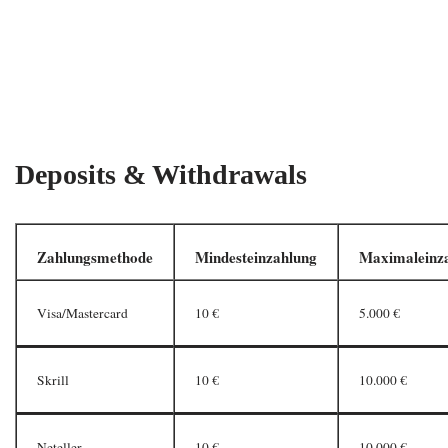
Deposits & Withdrawals
Zahlungsmethode
Mindesteinzahlung
Maximaleinz
Visa/Mastercard
10 €
5.000 €
Skrill
10 €
10.000 €
Neteller
10 €
10.000 €