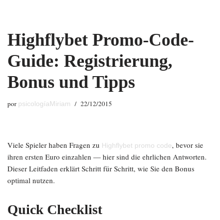
Saltar
Highflybet Promo-Code-
al
contenido
Guide: Registrierung,
Bonus und Tipps
por
22/12/2015
psicologíaMiriam
Viele Spieler haben Fragen zu
, bevor sie
Highflybet promo code
ihren ersten Euro einzahlen — hier sind die ehrlichen Antworten.
Dieser Leitfaden erklärt Schritt für Schritt, wie Sie den Bonus
optimal nutzen.
Quick Checklist