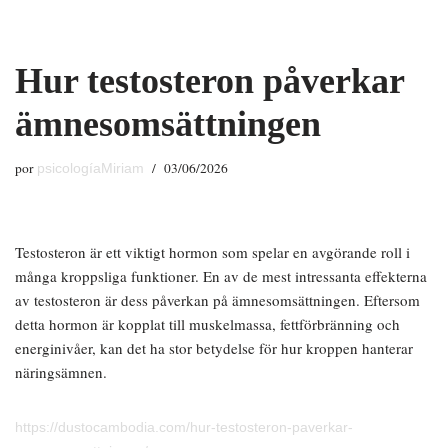
Saltar
Hur testosteron påverkar
al
contenido
ämnesomsättningen
por
03/06/2026
psicologíaMiriam
Testosteron är ett viktigt hormon som spelar en avgörande roll i
många kroppsliga funktioner. En av de mest intressanta effekterna
av testosteron är dess påverkan på ämnesomsättningen. Eftersom
detta hormon är kopplat till muskelmassa, fettförbränning och
energinivåer, kan det ha stor betydelse för hur kroppen hanterar
näringsämnen.
https://dustocambodia.com/hur-testosteron-paverkar-