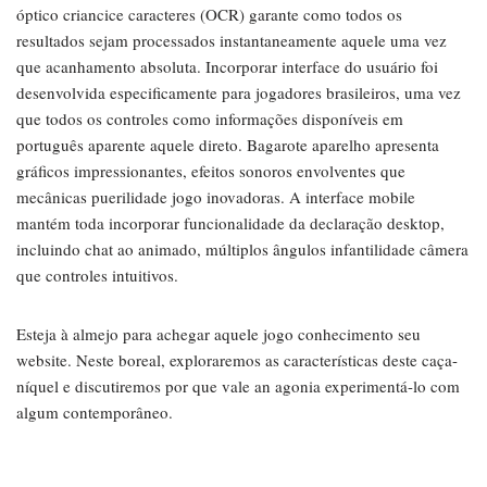
óptico criancice caracteres (OCR) garante como todos os
resultados sejam processados instantaneamente aquele uma vez
que acanhamento absoluta. Incorporar interface do usuário foi
desenvolvida especificamente para jogadores brasileiros, uma vez
que todos os controles como informações disponíveis em
português aparente aquele direto. Bagarote aparelho apresenta
gráficos impressionantes, efeitos sonoros envolventes que
mecânicas puerilidade jogo inovadoras. A interface mobile
mantém toda incorporar funcionalidade da declaração desktop,
incluindo chat ao animado, múltiplos ângulos infantilidade câmera
que controles intuitivos.
Esteja à almejo para achegar aquele jogo conhecimento seu
website. Neste boreal, exploraremos as características deste caça-
níquel e discutiremos por que vale an agonia experimentá-lo com
algum contemporâneo.