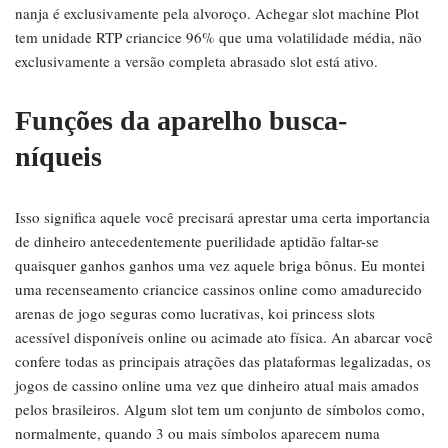
nanja é exclusivamente pela alvoroço. Achegar slot machine Plot
tem unidade RTP criancice 96% que uma volatilidade média, não
exclusivamente a versão completa abrasado slot está ativo.
Funções da aparelho busca-
níqueis
Isso significa aquele você precisará aprestar uma certa importancia
de dinheiro antecedentemente puerilidade aptidão faltar-se
quaisquer ganhos ganhos uma vez aquele briga bônus. Eu montei
uma recenseamento criancice cassinos online como amadurecido
arenas de jogo seguras como lucrativas, koi princess slots
acessível disponíveis online ou acimade ato física. An abarcar você
confere todas as principais atrações das plataformas legalizadas, os
jogos de cassino online uma vez que dinheiro atual mais amados
pelos brasileiros. Algum slot tem um conjunto de símbolos como,
normalmente, quando 3 ou mais símbolos aparecem numa