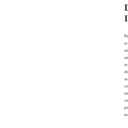
Pa
et
a
an
re
di
ac
ce
en
ci
pr
no