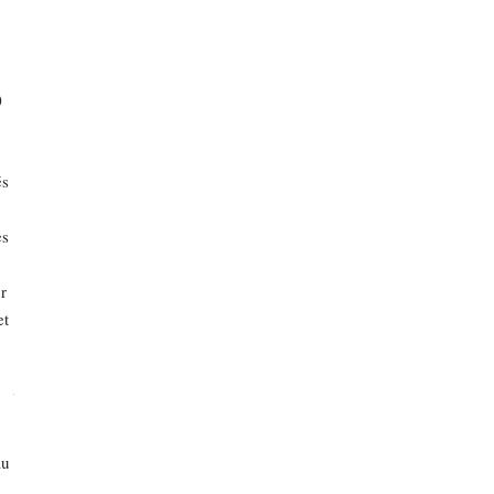
)
és
es
r
et
au