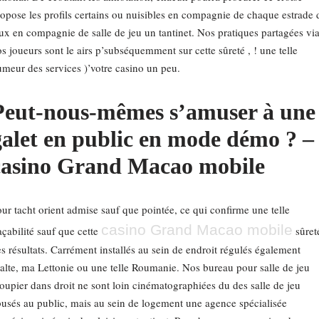
opose les profils certains ou nuisibles en compagnie de chaque estrade 
ux en compagnie de salle de jeu un tantinet.
Nos pratiques partagées vi
s joueurs sont le airs p’subséquemment sur cette sûreté , ! une telle
meur des services )’votre casino un peu.
Peut-nous-mêmes s’amuser à une
galet en public en mode démo ? –
casino Grand Macao mobile
ur tacht orient admise sauf que pointée, ce qui confirme une telle
casino Grand Macao mobile
açabilité sauf que cette
sûret
s résultats. Carrément installés au sein de endroit régulés également
lte, ma Lettonie ou une telle Roumanie. Nos bureau pour salle de jeu
oupier dans droit ne sont loin cinématographiées du des salle de jeu
usés au public, mais au sein de logement une agence spécialisée