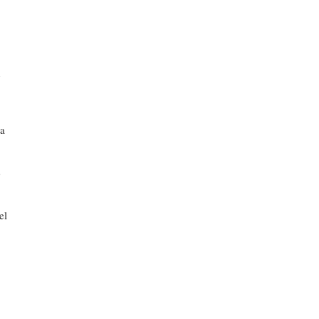
n
la
e
el