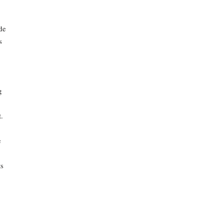
de
s
g
.
e
ts