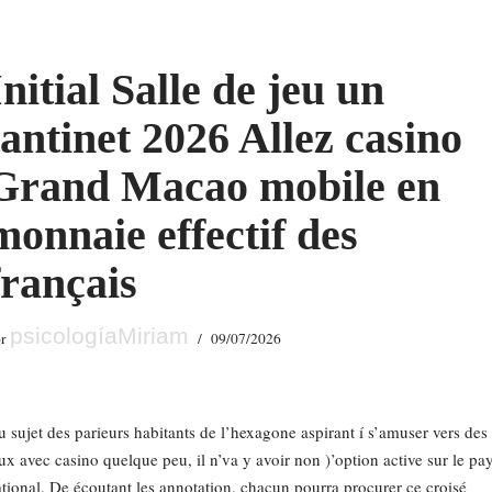
Initial Salle de jeu un
tantinet 2026 Allez casino
Grand Macao mobile en
monnaie effectif des
français
psicologíaMiriam
or
09/07/2026
 sujet des parieurs habitants de l’hexagone aspirant í s’amuser vers des
ux avec casino quelque peu, il n’va y avoir non )’option active sur le pa
tional. De écoutant les annotation, chacun pourra procurer ce croisé