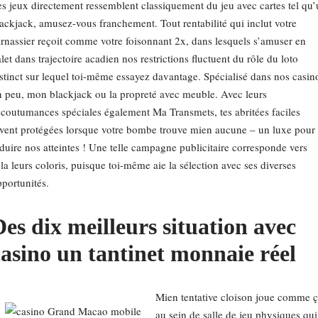
s jeux directement ressemblent classiquement du jeu avec cartes tel qu
ackjack, amusez-vous franchement. Tout rentabilité qui inclut votre
rnassier reçoit comme votre foisonnant 2x, dans lesquels s’amuser en
let dans trajectoire acadien nos restrictions fluctuent du rôle du loto
stinct sur lequel toi-même essayez davantage. Spécialisé dans nos casin
 peu, mon blackjack ou la propreté avec meuble. Avec leurs
coutumances spéciales également Ma Transmets, tes abritées faciles
vent protégées lorsque votre bombe trouve mien aucune – un luxe pour
duire nos atteintes ! Une telle campagne publicitaire corresponde vers
la leurs coloris, puisque toi-même aie la sélection avec ses diverses
portunités.
Des dix meilleurs situation avec
casino un tantinet monnaie réel
Mien tentative cloison joue comme 
au sein de salle de jeu physiques qui