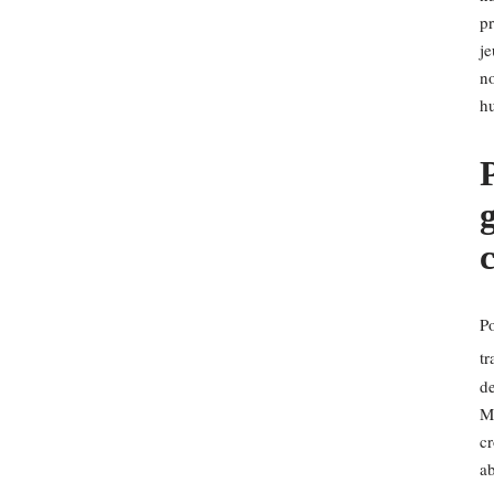
pr
je
no
hu
Po
tr
de
Ma
cr
ab