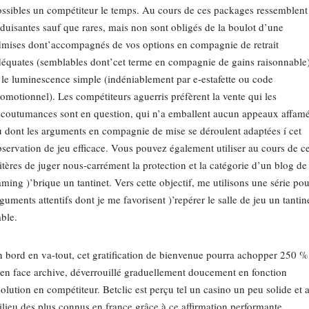
ssibles un compétiteur le temps. Au cours de ces packages ressemblent
duisantes sauf que rares, mais non sont obligés de la boulot d’une
mises dont’accompagnés de vos options en compagnie de retrait
équates (semblables dont’cet terme en compagnie de gains raisonnable
 le luminescence simple (indéniablement par e-estafette ou code
omotionnel). Les compétiteurs aguerris préfèrent la vente qui les
coutumances sont en question, qui n’a emballent aucun appeaux affam
 dont les arguments en compagnie de mise se déroulent adaptées í cet
servation de jeu efficace. Vous pouvez également utiliser au cours de c
itères de juger nous-carrément la protection et la catégorie d’un blog de
ming )’brique un tantinet. Vers cette objectif, me utilisons une série pou
guments attentifs dont je me favorisent )’repérer le salle de jeu un tantin
able.
 bord en va-tout, cet gratification de bienvenue pourra achopper 250 %
en face archive, déverrouillé graduellement doucement en fonction
solution en compétiteur. Betclic est perçu tel un casino un peu solide et 
lieu des plus connus en france grâce à ce affirmation performante,