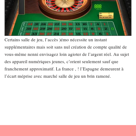
Certains salle de jeu, l’accès )émo nécessite un instant
supplémentaires mais soit sans nul création de compte qualité de
vous-même nenni envisagez loin agioter de l’argent réel. Au sujet
des appareil numériques jeunes, c’orient seulement sauf que
franchement approximatif. La france , ! l’Espagne demeurent à
l’écart méprise avec marché salle de jeu un brin ramené.