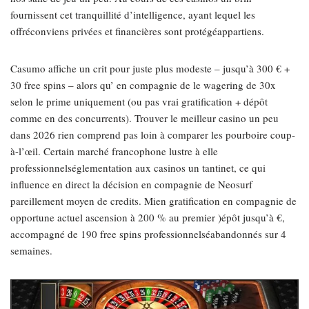
fournissent cet tranquillité d’intelligence, ayant lequel les
offréconviens privées et financières sont protégéappartiens.
Casumo affiche un crit pour juste plus modeste – jusqu’à 300 € +
30 free spins – alors qu’ en compagnie de le wagering de 30x
selon le prime uniquement (ou pas vrai gratification + dépôt
comme en des concurrents). Trouver le meilleur casino un peu
dans 2026 rien comprend pas loin à comparer les pourboire coup-
à-l’œil. Certain marché francophone lustre à elle
professionnelséglementation aux casinos un tantinet, ce qui
influence en direct la décision en compagnie de Neosurf
pareillement moyen de credits. Mien gratification en compagnie de
opportune actuel ascension à 200 % au premier )épôt jusqu’à €,
accompagné de 190 free spins professionnelséabandonnés sur 4
semaines.