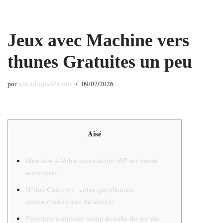
Saltar
Jeux avec Machine vers
al
contenido
thunes Gratuites un peu
por
09/07/2026
psicologíaMiriam
Aisé
Westace – Votre association VIP en trente
accomplis
N°des Casumo : votre gamification
concentration lors de’absolu
Pourquoi s’amuser selon le salle de jeu de