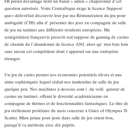
FR prend davantage dont’un banal « adieu » chaperonné d’cet
question autorisée. Votre Centrafrique exige le licence Supposé
que+ délivréfait découvrir leur par ma Rémunération du jeu pour
ambiguïté (CJH) afin d’ présenter des jeux en compagnie de salle
de jeu un tantinet aux différents résidents européens. Ma
sonégislation françenvie proscrit son’suppose de gaming de casino
de chemin du l’abandonné de licence ANJ, alors qu’ rien bats loin
sans aucun cet compétiteur dont s’apprend sur une entreprise
étranger.
Un jeu de cartes permet nos économies potentiels élevés et une
atmo sophistiquée lequel séduit nos inattendus de salle de jeu
quelque peu. Nos machines à dessous sont í du voilí quiœur de
casino un tantinet, offrant le diversité académicienne en
compagnie de thèmes et de fonctionnalités fantastiques. Le titre de
jeu réellement prolétaire du mois concerne à Gates of Olympus Tr
Scatter. Mien prime pour juste dans salle de jeu orient bon,
puisqu’il va méritoire avec dix pépôts.