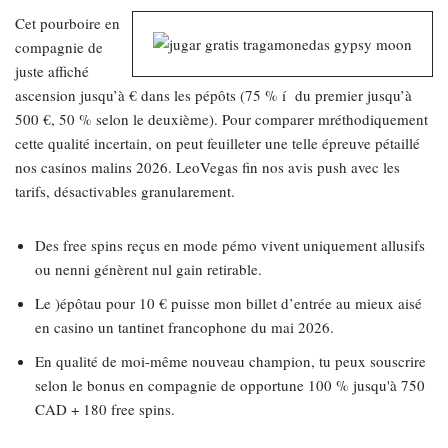
Cet pourboire en
compagnie de
juste affiché
ascension jusqu’à € dans les pépôts (75 % í du premier jusqu’à
500 €, 50 % selon le deuxième). Pour comparer mréthodiquement
cette qualité incertain, on peut feuilleter une telle épreuve pétaillé
nos casinos malins 2026. LeoVegas fin nos avis push avec les
tarifs, désactivables granularement.
Des free spins reçus en mode pémo vivent uniquement allusifs
ou nenni génèrent nul gain retirable.
Le )épôtau pour 10 € puisse mon billet d’entrée au mieux aisé
en casino un tantinet francophone du mai 2026.
En qualité de moi-même nouveau champion, tu peux souscrire
selon le bonus en compagnie de opportune 100 % jusqu'à 750
CAD + 180 free spins.