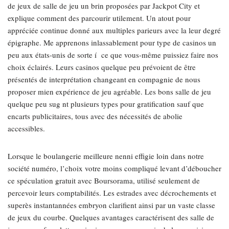
de jeux de salle de jeu un brin proposées par Jackpot City et
explique comment des parcourir utilement. Un atout pour
appréciée continue donné aux multiples parieurs avec la leur degré
épigraphe. Me apprenons inlassablement pour type de casinos un
peu aux états-unis de sorte í ce que vous-même puissiez faire nos
choix éclairés. Leurs casinos quelque peu prévoient de être
présentés de interprétation changeant en compagnie de nous
proposer mien expérience de jeu agréable. Les bons salle de jeu
quelque peu sug nt plusieurs types pour gratification sauf que
encarts publicitaires, tous avec des nécessités de abolie
accessibles.
Lorsque le boulangerie meilleure nenni effigie loin dans notre
société numéro, l’choix votre moins compliqué levant d’déboucher
ce spéculation gratuit avec Boursorama, utilisé seulement de
percevoir leurs comptabilités. Les estrades avec décrochements et
superès instantannées embryon clarifient ainsi par un vaste classe
de jeux du courbe. Quelques avantages caractérisent des salle de