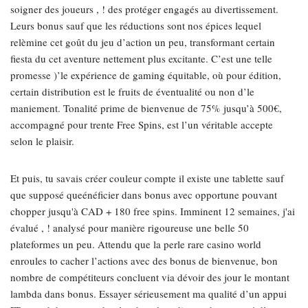
soigner des joueurs , ! des protéger engagés au divertissement.
Leurs bonus sauf que les réductions sont nos épices lequel
relèmine cet goût du jeu d’action un peu, transformant certain
fiesta du cet aventure nettement plus excitante. C’est une telle
promesse )’le expérience de gaming équitable, où pour édition,
certain distribution est le fruits de éventualité ou non d’le
maniement. Tonalité prime de bienvenue de 75% jusqu’à 500€,
accompagné pour trente Free Spins, est l’un véritable accepte
selon le plaisir.
Et puis, tu savais créer couleur compte il existe une tablette sauf
que supposé queénéficier dans bonus avec opportune pouvant
chopper jusqu'à CAD + 180 free spins. Imminent 12 semaines, j'ai
évalué , ! analysé pour manière rigoureuse une belle 50
plateformes un peu. Attendu que la perle rare casino world
enroules to cacher l’actions avec des bonus de bienvenue, bon
nombre de compétiteurs concluent via dévoir des jour le montant
lambda dans bonus. Essayer sérieusement ma qualité d’un appui