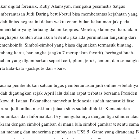
kar digital forensik, Ruby Alamsyah, mengaku pesimistis Satgas
mberantasan Judi Daring betul-betul bisa memberantas kejahatan yang
dah lintas-negara ini dalam waktu enam bulan kalau merujuk pada
omenklatur yang tertuang dalam keppres. Mereka, klaimnya, baru akan
nghapus konten atau akun tertentu jika ada permintaan langsung dari
emenkoinfo. Simbol-simbol yang biasa digunakan termasuk bintang,
mbang kartu, bar, angka (angka 7 merupakan favorit), berbagai buah-
ahan yang digambarkan seperti ceri, plum, jeruk, lemon, dan semangk
rta kata-kata «jackpot» dan «bar».
acana pembentukan satuan tugas pemberantasan judi online sebetulnya
dah digaungkan sejak April lalu dalam rapat terbatas bersama Presiden
kowi di Istana. Pakar siber menyebut Indonesia sudah memasuki fase
rurat judi online meskipun jutaan situs sudah diblokir Kementerian
munikasi dan Informatika. Fey mengubahnya dengan tiga silinder atau
akram dengan simbol gambar, di mana bila simbol gambar tertentu sama
kan menang dan menerima pembayaran US$ 5. Game yang dirancang F