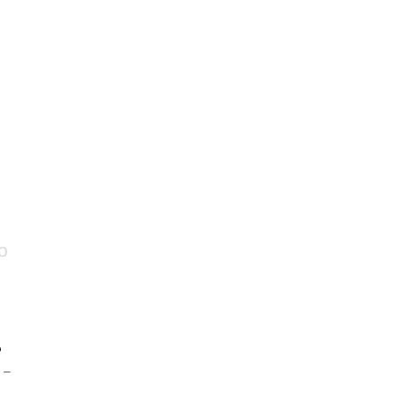
o
o
 –