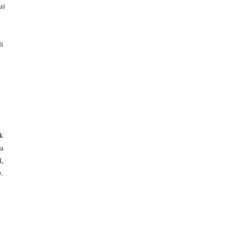
ui
i
k
a
l,
.