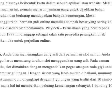
ng biasanya berbentuk kartu dalam sebuah aplikasi atau website. Melal
ermainan ini, pemain menaruh jaminan uang untuk dijadikan bahan
aruhan dan berharap mendapatkan banyak keuntungan. Meski
nggiurkan, bermain judi online memiliki dampak besar yang sering kal
dak disadari oleh pemainnya. Playtech – Perusahaan yang berdiri pada
hun 1999 ini dianggap sebagai salah satu penyedia perangkat lunak
rkemuka untuk perjudian online.
a, Anda bisa memenangkan uang asli dari permainan slot namun Anda
uga harus memasang taruhan slot menggunakan uang asli. Pada zaman
ulu, slot dimainkan dengan mengandalkan pegas ataupun roda gigi untu
emutar gulungan. Dengan sistem yang lebih mudah dipahami, umumny
ot zaman dulu dilengkapi dengan 3 gulungan yang terdiri dari 10 simbo
i mana hal ini memberikan peluang kemenangan sebanyak 1 banding 10