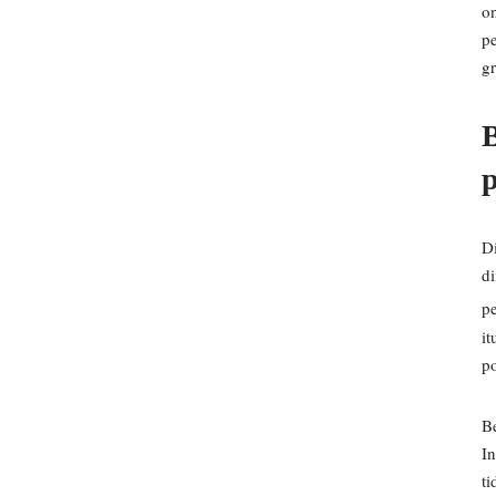
o
pe
gr
p
D
di
p
it
p
B
In
ti