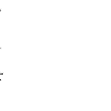
5
a
an
n.