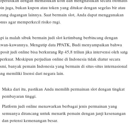
ioperasikan dengan memasukan koin dan menghasilkan secara otomatis
in juga, bukan kupon atau token yang ditukar dengan segelas bir atau
arang dagangan lainnya. Saat bermain slot, Anda dapat menggunakan
nus agar memperkecil risiko rugi.
pi ia malah sibuk bermain judi slot ketimbang berbincang dengan
awan-kawannya. Mengutip data PPATK, Budi menyampaikan bahwa
posit judi online bisa berkurang Rp 45,8 triliun jika intervensi oleh satg
perkuat. Meskipun perjudian online di Indonesia tidak diatur secara
smi, banyak pemain Indonesia yang bermain di situs-situs internasional
ng memiliki lisensi dari negara lain.
Maka dari itu, pastikan Anda memilih permainan slot dengan tingkat
pembayaran tinggi.
Platform judi online menawarkan berbagai jenis permainan yang
semuanya dirancang untuk menarik pemain dengan janji kesenangan
dan potensi kemenangan besar.