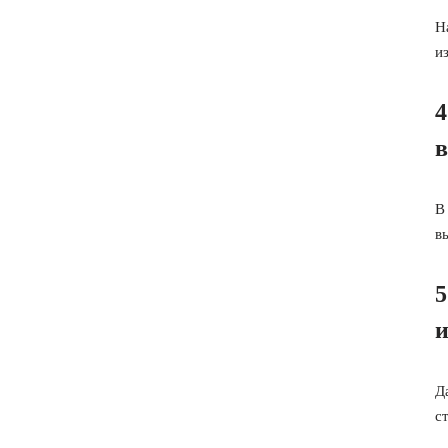
Н
и
4
в
В
в
5
и
Д
с