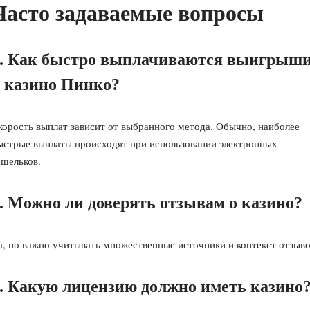
Часто задаваемые вопросы
. Как быстро выплачиваются выигрыш
 казино Пинко?
корость выплат зависит от выбранного метода. Обычно, наиболее
ыстрые выплаты происходят при использовании электронных
ошельков.
. Можно ли доверять отзывам о казино?
а, но важно учитывать множественные источники и контекст отзыво
. Какую лицензию должно иметь казино