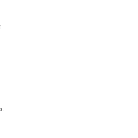
и
в.
?