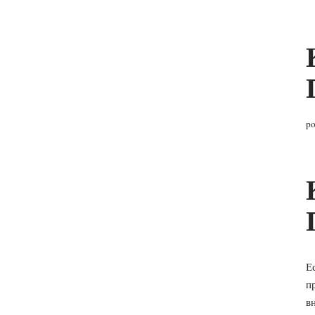
Saltar
al
contenido
p
Е
п
в