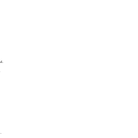
ы.
т
.