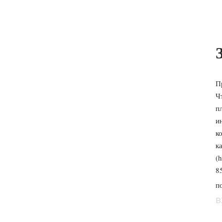
П
Ч
п
и
к
к
(
8
п
в