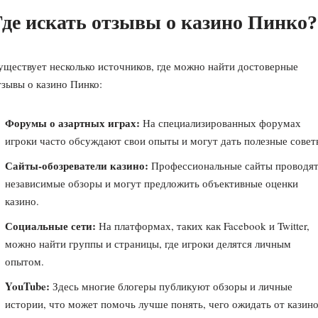
Где искать отзывы о казино Пинко?
уществует несколько источников, где можно найти достоверные
тзывы о казино Пинко:
Форумы о азартных играх:
На специализированных форумах
игроки часто обсуждают свои опыты и могут дать полезные совет
Сайты-обозреватели казино:
Профессиональные сайты проводя
независимые обзоры и могут предложить объективные оценки
казино.
Социальные сети:
На платформах, таких как Facebook и Twitter,
можно найти группы и страницы, где игроки делятся личным
опытом.
YouTube:
Здесь многие блогеры публикуют обзоры и личные
истории, что может помочь лучше понять, чего ожидать от казино