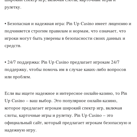
рулетку.
• Безопасная и надежная игра: Pin Up Casino имеет лицензию и
подчиняется строгим правилам и нормам, что означает, что
игроки могут быть уверены в безопасности своих данных и
средств.
• 24/7 поддержка: Pin Up Casino предлагает игрокам 24/7
поддержку, чтобы помочь им в случае каких-либо вопросов
или проблем.
Если вы ищете надежное и интересное онлайн-казино, то Pin
Up Casino – ваш выбор. Это популярное онлайн-казино,
которое предлагает игрокам широкий спектр игр, включая
слоты, карточные игры и рулетку. Pin Up Casino – это
официальный сайт, который предлагает игрокам безопасную и
надежную игру.