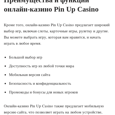
онлайн-казино Pin Up Casino
Кроме того, онлайн-казино Pin Up Casino предлагает широкий
выбор игр, включая слоты, карточные игры, рулетку и другие.
Вы можете выбрать игру, которая вам нравится, и начать
играть в любое время.
Большой выбор игр
Доступность игр из любой точки мира
Мобильная версия сайта
Безопасность и конфиденциальность
Промокоды и бонусы для новых игроков
Онлайн-казино Pin Up Casino также предлагает мобильную
версию сайта, что позволяет играть на любом устройстве,