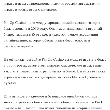
играть в игры с лицензированными игровыми автоматами и
играть в живые игры с дилерами.
Pin Up Casino – это международная онлайн-казино, которая
была основана в 2016 году. Она имеет лицензию на игорный
бизнес, выдана в Куртрахе, и является членом ассоциации
онлайн-казино, которая обеспечивает безопасность и
честность игроков.
На официальном сайте Pin Up Casino вы можете играть в более
3 000 игровых автоматов, включая классические игры, такие
как слоты, карточные игры, рулетку и бинго. Вы можете также
играть в живые игры с дилерами, включая blackjack, бинго и
рулетку.
Если вы ищете надежное и безопасное онлайн-казино, где
можно играть в любое время и из любой точки мира, то Pin Up
Casino – ваш выбор. Она имеет лицензию на игорный бизнес,