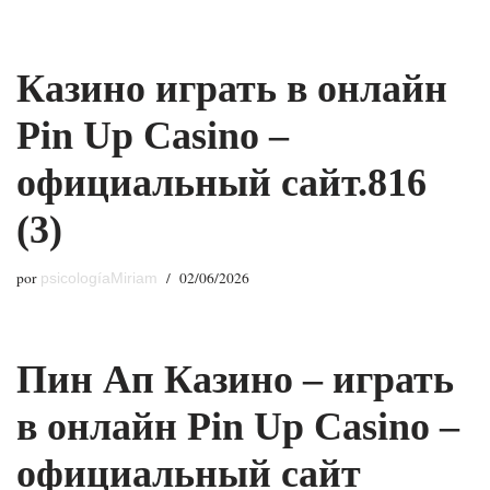
Saltar
Казино играть в онлайн
al
contenido
Pin Up Casino –
официальный сайт.816
(3)
por
02/06/2026
psicologíaMiriam
Пин Ап Казино – играть
в онлайн Pin Up Casino –
официальный сайт