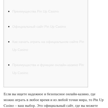
Преимущества Pin Up Casino
Официальный сайт Pin Up Casino
Как начать играть на официальном сайте Pin
Up Casino
Преимущества и функции онлайн-казино Pin
Up Casino
Если вы ищете надежное и безопасное онлайн-казино, где
можно играть в любое время и из любой точки мира, то Pin Up
Casino – ваш выбор. Это официальный сайт, где вы можете