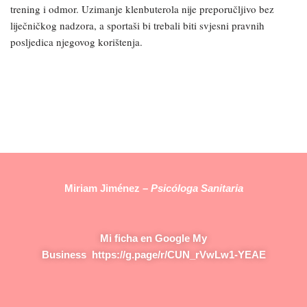
trening i odmor. Uzimanje klenbuterola nije preporučljivo bez
liječničkog nadzora, a sportaši bi trebali biti svjesni pravnih
posljedica njegovog korištenja.
Miriam Jiménez –
Psicóloga Sanitaria
Mi ficha en Google My
Business
https://g.page/r/CUN_rVwLw1-YEAE