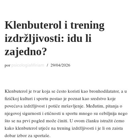
Saltar
Klenbuterol i trening
al
contenido
izdržljivosti: idu li
zajedno?
por
29/04/2026
psicologíaMiriam
Klenbuterol je tvar koja se često koristi kao bronhodilatator, a u
fizičkoj kulturi i sportu postao je poznat kao sredstvo koje
povećava izdržljivost i potiče mršavljenje. Međutim, pitanja o
njegovoj sigurnosti i etičnosti u sportu mnogo su ozbiljnija nego
što se na prvi pogled može činiti. U ovom članku istražit ćemo
kako klenbuterol utječe na trening izdržljivosti i je li on zaista
dobar izbor za sportaše.