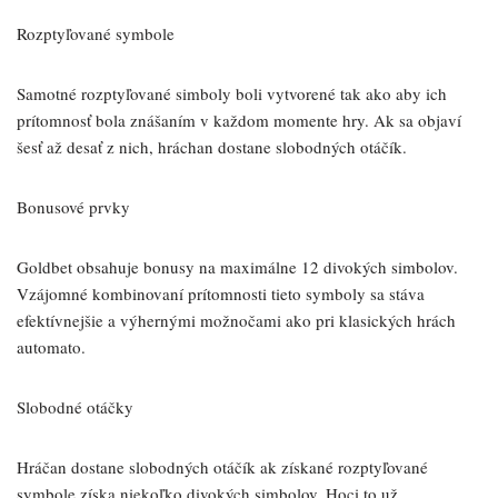
Rozptyľované symbole
Samotné rozptyľované simboly boli vytvorené tak ako aby ich
prítomnosť bola znášaním v každom momente hry. Ak sa objaví
šesť až desať z nich, hráchan dostane slobodných otáčík.
Bonusové prvky
Goldbet obsahuje bonusy na maximálne 12 divokých simbolov.
Vzájomné kombinovaní prítomnosti tieto symboly sa stáva
efektívnejšie a výhernými možnočami ako pri klasických hrách
automato.
Slobodné otáčky
Hráčan dostane slobodných otáčík ak získané rozptyľované
symbole získa niekoľko divokých simbolov. Hoci to už