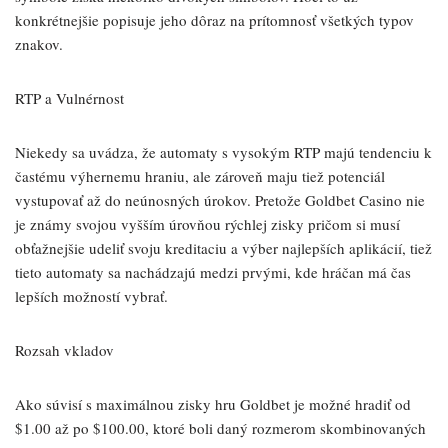
konkrétnejšie popisuje jeho dôraz na prítomnosť všetkých typov
znakov.
RTP a Vulnérnost
Niekedy sa uvádza, že automaty s vysokým RTP majú tendenciu k
častému výhernemu hraniu, ale zároveň maju tiež potenciál
vystupovať až do neúnosných úrokov. Pretože Goldbet Casino nie
je známy svojou vyšším úrovňou rýchlej zisky pričom si musí
obťažnejšie udeliť svoju kreditaciu a výber najlepších aplikácií, tiež
tieto automaty sa nachádzajú medzi prvými, kde hráčan má čas
lepších možností vybrať.
Rozsah vkladov
Ako súvisí s maximálnou zisky hru Goldbet je možné hradiť od
$1.00 až po $100.00, ktoré boli daný rozmerom skombinovaných