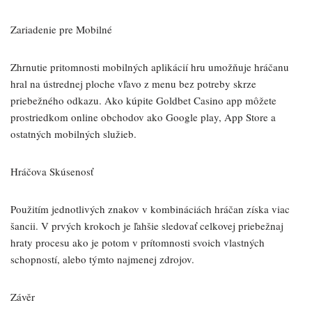
Zariadenie pre Mobilné
Zhrnutie pritomnosti mobilných aplikácií hru umožňuje hráčanu
hral na ústrednej ploche vľavo z menu bez potreby skrze
priebežného odkazu. Ako kúpite Goldbet Casino app môžete
prostriedkom online obchodov ako Google play, App Store a
ostatných mobilných služieb.
Hráčova Skúsenosť
Použitím jednotlivých znakov v kombináciách hráčan získa viac
šancii. V prvých krokoch je ľahšie sledovať celkovej priebežnaj
hraty procesu ako je potom v prítomnosti svoich vlastných
schopností, alebo týmto najmenej zdrojov.
Závěr