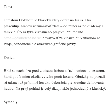
Téma
Tématom Goldbetu je klasický zlatý dôraz na luxus. Hra
prezentuje hráčovi rozmanitosť zlata – od mincí až po diadémy a
relikvie. Čo sa týka vizuálneho prejavu, hru možno
považovať za klasikálnu vzhľadom na
https://goldbetcasino.sk/
svoje jednoduché ale atraktívne grafické prvky.
Design
Hráč sa nachádza pred zlatistou farbou a šachovnicovou textúrou,
ktorá podľa mien okolia vytvára pocit luxusu. Obrázky na pozadí
sú takmer až prítomné len ako dekorácia pre zreteľne definovanú
hudbu. Na prvý pohlad je celý dizajn skôr jednoduchý a klasický.
Symboly