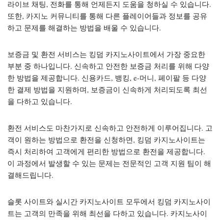
라이브 채팅, 전화를 통해 언제든지 도움을 청하실 수 있습니다.
또한, 카지노 커뮤니티를 통해 다른 플레이어들과 정보를 공유
하고 문제를 해결하는 방법을 배울 수 있습니다.
보증금 및 환전 서비스는 킹덤 카지노사이트에서 가장 중요한
부분 중 하나입니다. 신속하고 안전한 보증금 처리를 위해 다양
한 방법을 제공합니다. 신용카드, 뱅킹, e-머니, 페이팔 등 다양
한 결제 방법을 지원하며, 보증금이 신속하게 처리되도록 최선
을 다하고 있습니다.
환전 서비스도 마찬가지로 신속하고 안전하게 이루어집니다. 고
객이 원하는 방법으로 환전을 신청하면, 킹덤 카지노사이트는
즉시 처리하여 고객에게 편리한 방법으로 환전을 제공합니다.
이 과정에서 발생할 수 있는 문제는 전문적인 고객 지원 팀이 해
결해드립니다.
슬롯 사이트와 실시간 카지노사이트 모두에서 킹덤 카지노사이
트는 고객의 만족을 위해 최선을 다하고 있습니다. 카지노사이