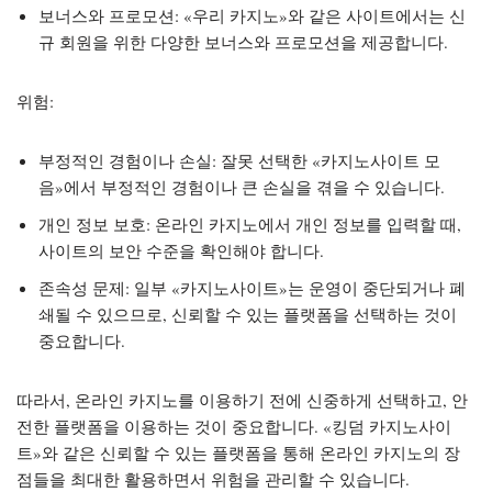
보너스와 프로모션: «우리 카지노»와 같은 사이트에서는 신
규 회원을 위한 다양한 보너스와 프로모션을 제공합니다.
위험:
부정적인 경험이나 손실: 잘못 선택한 «카지노사이트 모
음»에서 부정적인 경험이나 큰 손실을 겪을 수 있습니다.
개인 정보 보호: 온라인 카지노에서 개인 정보를 입력할 때,
사이트의 보안 수준을 확인해야 합니다.
존속성 문제: 일부 «카지노사이트»는 운영이 중단되거나 폐
쇄될 수 있으므로, 신뢰할 수 있는 플랫폼을 선택하는 것이
중요합니다.
따라서, 온라인 카지노를 이용하기 전에 신중하게 선택하고, 안
전한 플랫폼을 이용하는 것이 중요합니다. «킹덤 카지노사이
트»와 같은 신뢰할 수 있는 플랫폼을 통해 온라인 카지노의 장
점들을 최대한 활용하면서 위험을 관리할 수 있습니다.