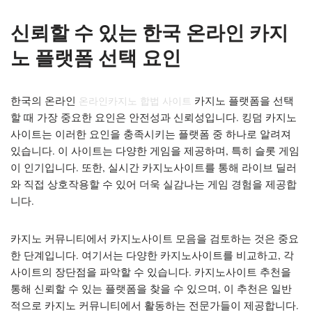
신뢰할 수 있는 한국 온라인 카지
노 플랫폼 선택 요인
한국의 온라인
카지노 플랫폼을 선택
온라인카지노 합법 사이트
할 때 가장 중요한 요인은 안전성과 신뢰성입니다. 킹덤 카지노
사이트는 이러한 요인을 충족시키는 플랫폼 중 하나로 알려져
있습니다. 이 사이트는 다양한 게임을 제공하며, 특히 슬롯 게임
이 인기입니다. 또한, 실시간 카지노사이트를 통해 라이브 딜러
와 직접 상호작용할 수 있어 더욱 실감나는 게임 경험을 제공합
니다.
카지노 커뮤니티에서 카지노사이트 모음을 검토하는 것은 중요
한 단계입니다. 여기서는 다양한 카지노사이트를 비교하고, 각
사이트의 장단점을 파악할 수 있습니다. 카지노사이트 추천을
통해 신뢰할 수 있는 플랫폼을 찾을 수 있으며, 이 추천은 일반
적으로 카지노 커뮤니티에서 활동하는 전문가들이 제공합니다.