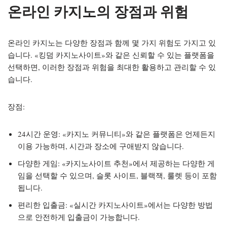
온라인 카지노의 장점과 위험
온라인 카지노는 다양한 장점과 함께 몇 가지 위험도 가지고 있
습니다. «킹덤 카지노사이트»와 같은 신뢰할 수 있는 플랫폼을
선택하면, 이러한 장점과 위험을 최대한 활용하고 관리할 수 있
습니다.
장점:
24시간 운영: «카지노 커뮤니티»와 같은 플랫폼은 언제든지
이용 가능하며, 시간과 장소에 구애받지 않습니다.
다양한 게임: «카지노사이트 추천»에서 제공하는 다양한 게
임을 선택할 수 있으며, 슬롯 사이트, 블랙잭, 룰렛 등이 포함
됩니다.
편리한 입출금: «실시간 카지노사이트»에서는 다양한 방법
으로 안전하게 입출금이 가능합니다.