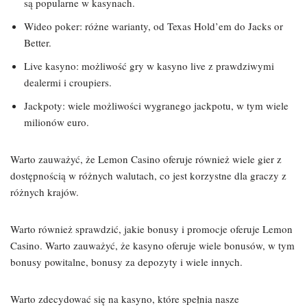
są popularne w kasynach.
Wideo poker: różne warianty, od Texas Hold’em do Jacks or
Better.
Live kasyno: możliwość gry w kasyno live z prawdziwymi
dealermi i croupiers.
Jackpoty: wiele możliwości wygranego jackpotu, w tym wiele
milionów euro.
Warto zauważyć, że Lemon Casino oferuje również wiele gier z
dostępnością w różnych walutach, co jest korzystne dla graczy z
różnych krajów.
Warto również sprawdzić, jakie bonusy i promocje oferuje Lemon
Casino. Warto zauważyć, że kasyno oferuje wiele bonusów, w tym
bonusy powitalne, bonusy za depozyty i wiele innych.
Warto zdecydować się na kasyno, które spełnia nasze