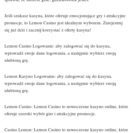
Jeśli szukasz kasyna, które oferuje emocjonujące gry i atrakcyjne
promocje, to Lemon Casino jest idealnym wyborem. Zarejestruj
się już dziś i zacznij korzystać z oferty kasyna!
Lemon Casino Logowanie: aby zalogować się do kasyna,
wprowadź swoje dane logowania, a następnie wybierz swoją
ulubioną grę.
Lemon Kasyno Logowanie: aby zalogować się do kasyna,
wprowadź swoje dane logowania, a następnie wybierz swoją
ulubioną grę.
Lemon Casino: Lemon Casino to nowoczesne kasyno online, które
oferuje szeroki wybór gier i atrakcyjne promocje.
Casino Lemon: Lemon Casino to nowoczesne kasyno online, które