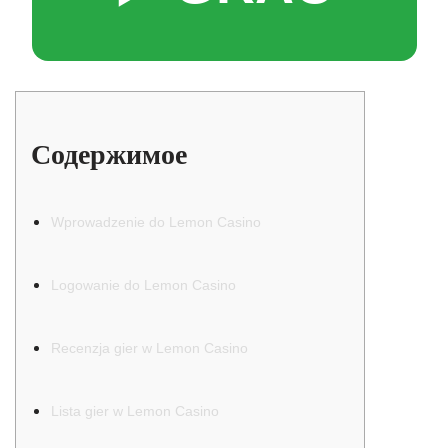
Содержимое
Wprowadzenie do Lemon Casino
Logowanie do Lemon Casino
Recenzja gier w Lemon Casino
Lista gier w Lemon Casino