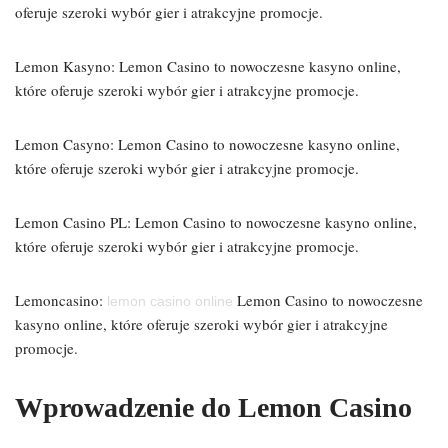
oferuje szeroki wybór gier i atrakcyjne promocje.
Lemon Kasyno: Lemon Casino to nowoczesne kasyno online,
które oferuje szeroki wybór gier i atrakcyjne promocje.
Lemon Casyno: Lemon Casino to nowoczesne kasyno online,
które oferuje szeroki wybór gier i atrakcyjne promocje.
Lemon Casino PL: Lemon Casino to nowoczesne kasyno online,
które oferuje szeroki wybór gier i atrakcyjne promocje.
Lemoncasino:
Lemon Casino to nowoczesne
lemon casino online
kasyno online, które oferuje szeroki wybór gier i atrakcyjne
promocje.
Wprowadzenie do Lemon Casino