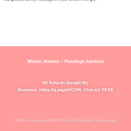
Miriam Jiménez –
Psicóloga Sanitaria
Mi ficha en Google My
Business
https://g.page/r/CUN_rVwLw1-YEAE
/
/
Política de privacidad
Política de Cookies
Aviso legal