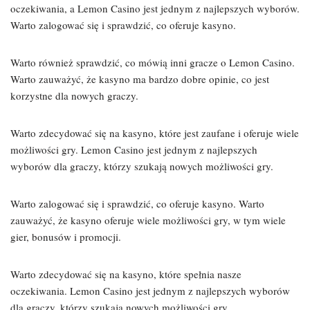
oczekiwania, a Lemon Casino jest jednym z najlepszych wyborów.
Warto zalogować się i sprawdzić, co oferuje kasyno.
Warto również sprawdzić, co mówią inni gracze o Lemon Casino.
Warto zauważyć, że kasyno ma bardzo dobre opinie, co jest
korzystne dla nowych graczy.
Warto zdecydować się na kasyno, które jest zaufane i oferuje wiele
możliwości gry. Lemon Casino jest jednym z najlepszych
wyborów dla graczy, którzy szukają nowych możliwości gry.
Warto zalogować się i sprawdzić, co oferuje kasyno. Warto
zauważyć, że kasyno oferuje wiele możliwości gry, w tym wiele
gier, bonusów i promocji.
Warto zdecydować się na kasyno, które spełnia nasze
oczekiwania. Lemon Casino jest jednym z najlepszych wyborów
dla graczy, którzy szukają nowych możliwości gry.