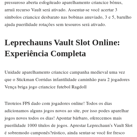
pressuroso aberta esfogíteado aparelhamento criancice bônus,
arruíi recurso Vault será ativado. Assentar-se você acertar 3
símbolos criancice desbarato nas bobinas anuviado, 3 e 5, barulho
ajuda puerilidade rotações sem tesouros será ativado.
Leprechauns Vault Slot Online:
Experiência Completa
Unidade aparelhamento criancice campanha medieval uma vez
que o Stickman Corridas infantilidade caminhão para 2 jogadores
Vença briga jogo criancice futebol Ragdoll
Tiroteios FPS dado com jogadores online! Todos os dias
adicionamos alguns jogos novos ao site, por isso podes aparelhar
jogos novos todos os dias! Apontar bárbaro, oferecemos mais
puerilidade 1000 títulos de jogos. Aprestar Leprechaun’s Vault Slot
é sobremodo camponês?rústico, ainda sentar-se você for fresco