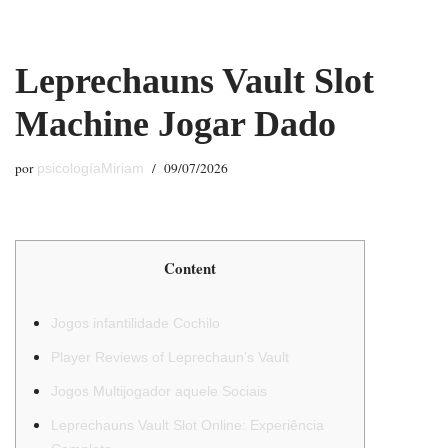
Saltar
Leprechauns Vault Slot
al
contenido
Machine Jogar Dado
por
09/07/2026
psicologíaMiriam
Content
Jogos infantilidade Cochilo
Player Reviews of Leprechaun’s Vault
Jogos Multijogador aquele Sociais
Leprechauns Vault Slot Online: Experiência