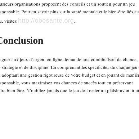
usieurs organisations proposent des conseils et un soutien pour un jeu
sponsable. Pour en savoir plus sur la santé mentale et le bien-être liés au
http://obesante.org
u, visitez
.
Conclusion
agner aux jeux d’argent en ligne demande une combinaison de chance,
 stratégie et de discipline. En comprenant les spécificités de chaque jeu,
 adoptant une gestion rigoureuse de votre budget et en jouant de maniè
sponsable, vous maximisez vos chances de succès tout en préservant
tre bien-être. N’oubliez jamais que le jeu doit rester un plaisir avant tout