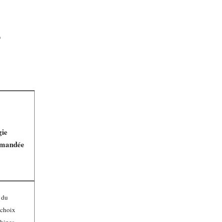
s
gie
mandée
 du
 choix