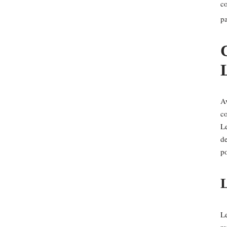
co
pa
Av
co
Le
de
po
L
Le