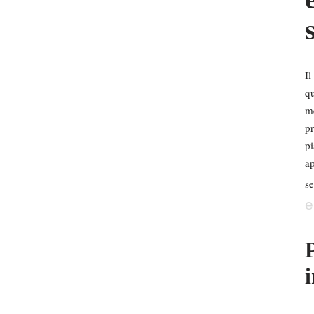
Il
qu
me
pr
pi
ap
se
e
P