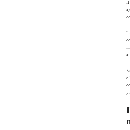
Il
ag
co
Le
co
il
ai
Ne
ef
co
pr
I
m