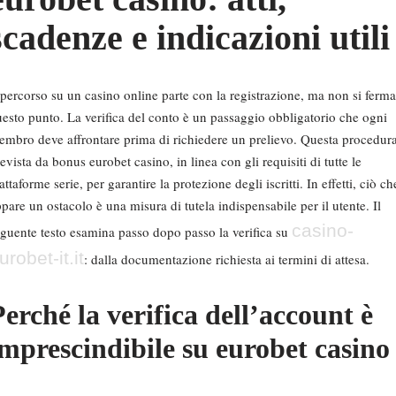
scadenze e indicazioni utili
 percorso su un casino online parte con la registrazione, ma non si ferma
esto punto. La verifica del conto è un passaggio obbligatorio che ogni
mbro deve affrontare prima di richiedere un prelievo. Questa procedura
evista da bonus eurobet casino, in linea con gli requisiti di tutte le
attaforme serie, per garantire la protezione degli iscritti. In effetti, ciò ch
pare un ostacolo è una misura di tutela indispensabile per il utente. Il
casino-
guente testo esamina passo dopo passo la verifica su
urobet-it.it
: dalla documentazione richiesta ai termini di attesa.
erché la verifica dell’account è
imprescindibile su eurobet casino