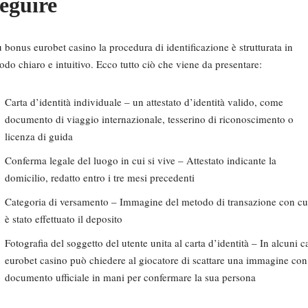
seguire
 bonus eurobet casino la procedura di identificazione è strutturata in
do chiaro e intuitivo. Ecco tutto ciò che viene da presentare:
Carta d’identità individuale – un attestato d’identità valido, come
documento di viaggio internazionale, tesserino di riconoscimento o
licenza di guida
Conferma legale del luogo in cui si vive – Attestato indicante la
domicilio, redatto entro i tre mesi precedenti
Categoria di versamento – Immagine del metodo di transazione con cu
è stato effettuato il deposito
Fotografia del soggetto del utente unita al carta d’identità – In alcuni c
eurobet casino può chiedere al giocatore di scattare una immagine con 
documento ufficiale in mani per confermare la sua persona