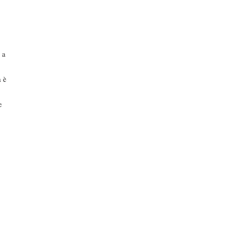
 a
 è
e