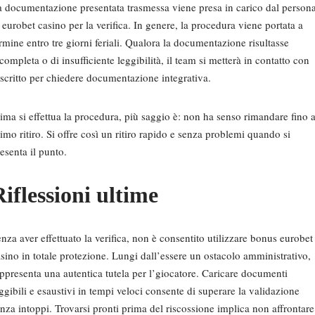
 documentazione presentata trasmessa viene presa in carico dal persona
 eurobet casino per la verifica. In genere, la procedura viene portata a
rmine entro tre giorni feriali. Qualora la documentazione risultasse
completa o di insufficiente leggibilità, il team si metterà in contatto con
iscritto per chiedere documentazione integrativa.
ima si effettua la procedura, più saggio è: non ha senso rimandare fino a
imo ritiro. Si offre così un ritiro rapido e senza problemi quando si
esenta il punto.
iflessioni ultime
nza aver effettuato la verifica, non è consentito utilizzare bonus eurobet
sino in totale protezione. Lungi dall’essere un ostacolo amministrativo,
ppresenta una autentica tutela per l’giocatore. Caricare documenti
ggibili e esaustivi in tempi veloci consente di superare la validazione
nza intoppi. Trovarsi pronti prima del riscossione implica non affrontare