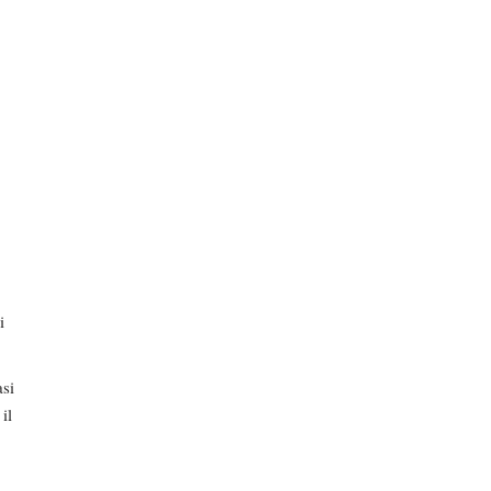
i
asi
il