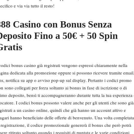
ecifico e via via tutto il resto!
888 Casino con Bonus Senza
Deposito Fino a 50€ + 50 Spin
Gratis
codici bonus casino già registrati vengono espressi chiaramente nella
gina dedicata alla promozione oppure si possono ricevere tramite email
s, notifica su app o avviso pop-up sul display. Pertanto i codici promo
n sono collegati per forza soltanto ai bonus in fase di iscrizione o di
imo deposito, bensì ti accompagneranno durante tutta la tua esperienza 
ocatore. I codici bonus possono valere anche per gli utenti che sono già
gistrati a un casino online, quindi che già hanno un account attivo e
gari hanno beneficiato delle offerte di benvenuto. Una volta completata
 registrazione, il codice promozionale genererà il bonus che però potrà
sere ritirato soltanto quando i requisiti di puntata e le varie condizioni