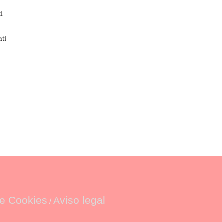
i
ati
de Cookies
Aviso legal
/