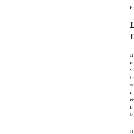
pr
D
Il
co
vi
it
se
qu
ri
ta
lo
Il