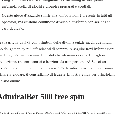
un’ampia scelta di giochi e croupier preparati e cordiali.
Questo gioco d’azzardo simile alla tombola non è presente in tutti gli
operatori, ma esistono comunque diverse piattaforme con sezioni ad
esso dedicate.
 sua griglia da 5×3 con i simboli delle divinità egizie racchiude infatti
o dei gameplay più affascinanti di sempre. A seguire trovi informazioni
ù dettagliate su ciascuna delle slot che riteniamo essere le migliori in
rcolazione, tra temi iconici e funzioni da non perdere! 💡 Se sei un
ocatore alle prime armi e vuoi avere tutte le informazioni di base prima 
iziare a giocare, ti consigliamo di leggere la nostra guida per principiant
le slot online.
AdmiralBet 500 free spin
 carte di debito e di credito sono i metodi di pagamento più diffusi in