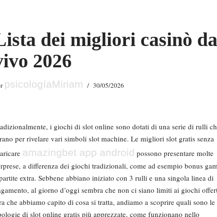
Lista dei migliori casinò da
vivo 2026
psicologíaMiriam
or
30/05/2026
adizionalmente, i giochi di slot online sono dotati di una serie di rulli c
rano per rivelare vari simboli slot machine. Le migliori slot gratis senza
amazingbet app android
aricare
possono presentare molte
rprese, a differenza dei giochi tradizionali, come ad esempio bonus ga
partite extra. Sebbene abbiano iniziato con 3 rulli e una singola linea di
gamento, al giorno d’oggi sembra che non ci siano limiti ai giochi offert
a che abbiamo capito di cosa si tratta, andiamo a scoprire quali sono le
pologie di slot online gratis più apprezzate, come funzionano nello