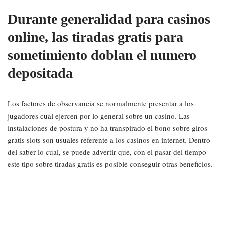
Durante generalidad para casinos
online, las tiradas gratis para
sometimiento doblan el numero
depositada
Los factores de observancia se normalmente presentar a los
jugadores cual ejercen por lo general sobre un casino. Las
instalaciones de postura y no ha transpirado el bono sobre giros
gratis slots son usuales referente a los casinos en internet. Dentro
del saber lo cual, se puede advertir que, con el pasar del tiempo
este tipo sobre tiradas gratis es posible conseguir otras beneficios.