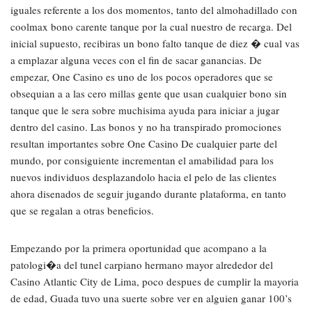
iguales referente a los dos momentos, tanto del almohadillado con
coolmax bono carente tanque por la cual nuestro de recarga. Del
inicial supuesto, recibiras un bono falto tanque de diez � cual vas
a emplazar alguna veces con el fin de sacar ganancias. De
empezar, One Casino es uno de los pocos operadores que se
obsequian a a las cero millas gente que usan cualquier bono sin
tanque que le sera sobre muchisima ayuda para iniciar a jugar
dentro del casino. Las bonos y no ha transpirado promociones
resultan importantes sobre One Casino De cualquier parte del
mundo, por consiguiente incrementan el amabilidad para los
nuevos individuos desplazandolo hacia el pelo de las clientes
ahora disenados de seguir jugando durante plataforma, en tanto
que se regalan a otras beneficios.
Empezando por la primera oportunidad que acompano a la
patologi�a del tunel carpiano hermano mayor alrededor del
Casino Atlantic City de Lima, poco despues de cumplir la mayoria
de edad, Guada tuvo una suerte sobre ver en alguien ganar 100’s