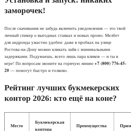
заморочек!
После скачивания не забудь включить уведомления — это твой
личный спикер о выгодных ставках и новых промо. Мелбет
для андроида ужастно удобен: даже в пробках на улице
Ростова-на-Дону можно кликать лайв с минимальными
задержками. Подумаешь, всего лишь пара кликов — и ты в
+7 (800) 776-45-
игре! По вопросам звоните на горячую линию
20
— помогут быстро и толково.
Рейтинг лучших букмекерских
контор 2026: кто ещё на коне?
Букмекерская
Место
Преимущества
Прим
контора