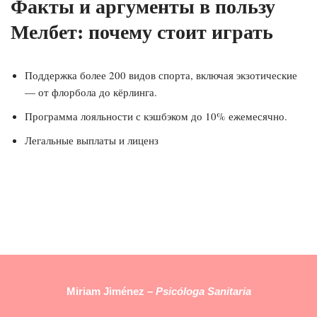
Факты и аргументы в пользу
Мелбет: почему стоит играть
Поддержка более 200 видов спорта, включая экзотические
— от флорбола до кёрлинга.
Программа лояльности с кэшбэком до 10% ежемесячно.
Легальные выплаты и лиценз
Miriam Jiménez –
Psicóloga Sanitaria