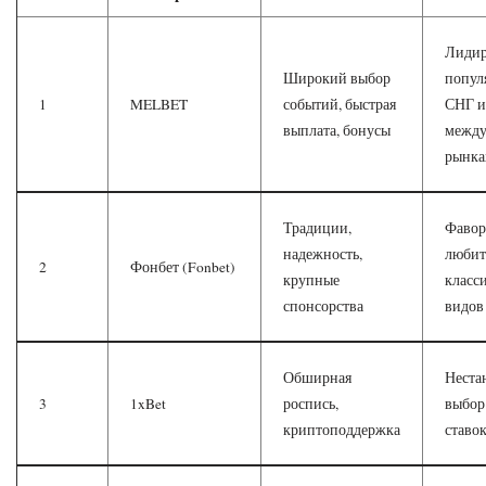
Лидир
Широкий выбор
попул
1
MELBET
событий, быстрая
СНГ и
выплата, бонусы
между
рынка
Традиции,
Фавор
надежность,
любит
2
Фонбет (Fonbet)
крупные
класс
спонсорства
видов
Обширная
Неста
3
1xBet
роспись,
выбор
криптоподдержка
ставо