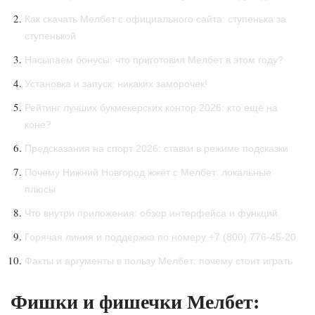
Как скачать Мелбет с официального сайта: ступенька за
ступенькой
Насыпаем бонусы: что приготовил Мелбет в этом году?
Установка и запуск: никаких заморочек!
Рейтинг лучших букмекерских контор 2026: кто ещё на
коне?
Предсказания на спорт 2026: ставки в режиме подсказки
Почему Нижний Новгород жжёт с Мелбет: локальные
плюсы
Что внутри приложения: обзор интерфейса и функций
Горячая линия и поддержка по номеру +7 (800) 776-45-20
Факты и аргументы в пользу Мелбет: почему стоит играть
Фишки и фишечки Мелбет: