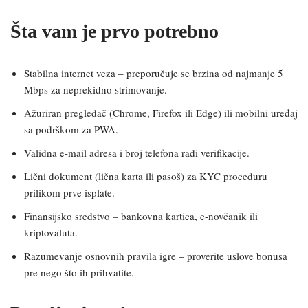
Šta vam je prvo potrebno
Stabilna internet veza – preporučuje se brzina od najmanje 5
Mbps za neprekidno strimovanje.
Ažuriran pregledač (Chrome, Firefox ili Edge) ili mobilni uređaj
sa podrškom za PWA.
Validna e-mail adresa i broj telefona radi verifikacije.
Lični dokument (lična karta ili pasoš) za KYC proceduru
prilikom prve isplate.
Finansijsko sredstvo – bankovna kartica, e-novčanik ili
kriptovaluta.
Razumevanje osnovnih pravila igre – proverite uslove bonusa
pre nego što ih prihvatite.