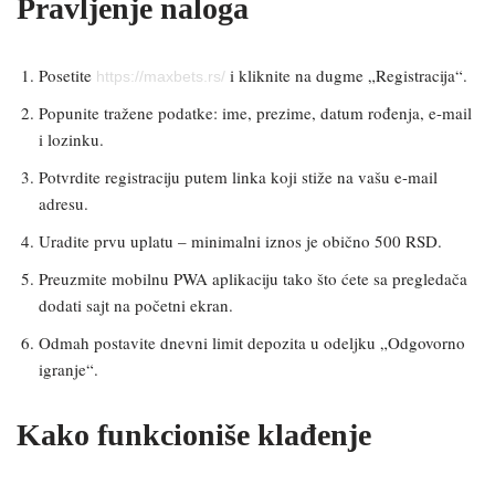
Pravljenje naloga
Posetite
i kliknite na dugme „Registracija“.
https://maxbets.rs/
Popunite tražene podatke: ime, prezime, datum rođenja, e-mail
i lozinku.
Potvrdite registraciju putem linka koji stiže na vašu e-mail
adresu.
Uradite prvu uplatu – minimalni iznos je obično 500 RSD.
Preuzmite mobilnu PWA aplikaciju tako što ćete sa pregledača
dodati sajt na početni ekran.
Odmah postavite dnevni limit depozita u odeljku „Odgovorno
igranje“.
Kako funkcioniše klađenje