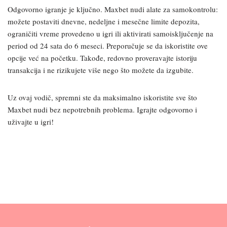
Odgovorno igranje je ključno. Maxbet nudi alate za samokontrolu:
možete postaviti dnevne, nedeljne i mesečne limite depozita,
ograničiti vreme provedeno u igri ili aktivirati samoisključenje na
period od 24 sata do 6 meseci. Preporučuje se da iskoristite ove
opcije već na početku. Takođe, redovno proveravajte istoriju
transakcija i ne rizikujete više nego što možete da izgubite.
Uz ovaj vodič, spremni ste da maksimalno iskoristite sve što
Maxbet nudi bez nepotrebnih problema. Igrajte odgovorno i
uživajte u igri!