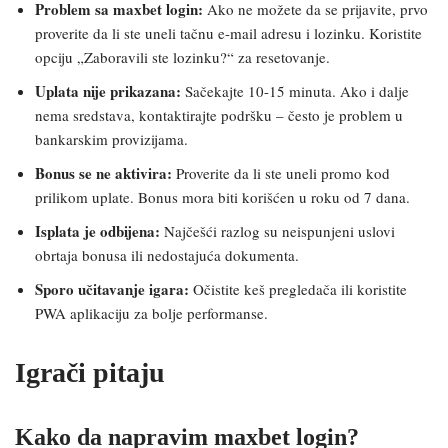
Problem sa maxbet login:
Ako ne možete da se prijavite, prvo
proverite da li ste uneli tačnu e-mail adresu i lozinku. Koristite
opciju „Zaboravili ste lozinku?“ za resetovanje.
Uplata nije prikazana:
Sačekajte 10-15 minuta. Ako i dalje
nema sredstava, kontaktirajte podršku – često je problem u
bankarskim provizijama.
Bonus se ne aktivira:
Proverite da li ste uneli promo kod
prilikom uplate. Bonus mora biti korišćen u roku od 7 dana.
Isplata je odbijena:
Najčešći razlog su neispunjeni uslovi
obrtaja bonusa ili nedostajuća dokumenta.
Sporo učitavanje igara:
Očistite keš pregledača ili koristite
PWA aplikaciju za bolje performanse.
Igrači pitaju
Kako da napravim maxbet login?