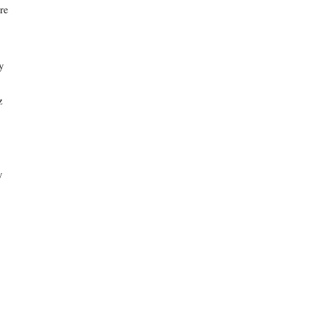
re
y
z
y