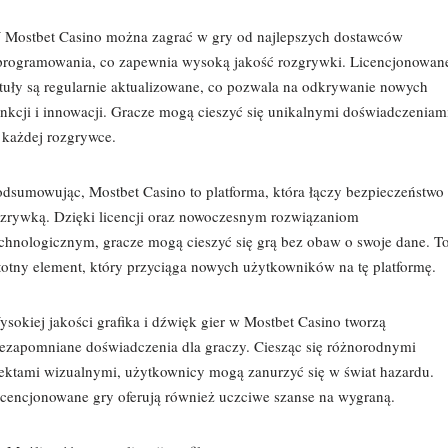
 Mostbet Casino można zagrać w gry od najlepszych dostawców
programowania, co zapewnia wysoką jakość rozgrywki. Licencjonowan
tuły są regularnie aktualizowane, co pozwala na odkrywanie nowych
nkcji i innowacji. Gracze mogą cieszyć się unikalnymi doświadczeniam
 każdej rozgrywce.
dsumowując, Mostbet Casino to platforma, która łączy bezpieczeństwo
ozrywką. Dzięki licencji oraz nowoczesnym rozwiązaniom
chnologicznym, gracze mogą cieszyć się grą bez obaw o swoje dane. T
totny element, który przyciąga nowych użytkowników na tę platformę.
sokiej jakości grafika i dźwięk gier w Mostbet Casino tworzą
iezapomniane doświadczenia dla graczy. Ciesząc się różnorodnymi
ektami wizualnymi, użytkownicy mogą zanurzyć się w świat hazardu.
icencjonowane gry oferują również uczciwe szanse na wygraną.