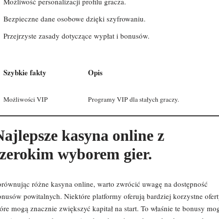
Możliwość personalizacji profilu gracza.
Bezpieczne dane osobowe dzięki szyfrowaniu.
Przejrzyste zasady dotyczące wypłat i bonusów.
Szybkie fakty
Opis
Możliwości VIP
Programy VIP dla stałych graczy.
Najlepsze kasyna online z
szerokim wyborem gier.
orównując różne kasyna online, warto zwrócić uwagę na dostępność
nusów powitalnych. Niektóre platformy oferują bardziej korzystne ofert
óre mogą znacznie zwiększyć kapitał na start. To właśnie te bonusy mo