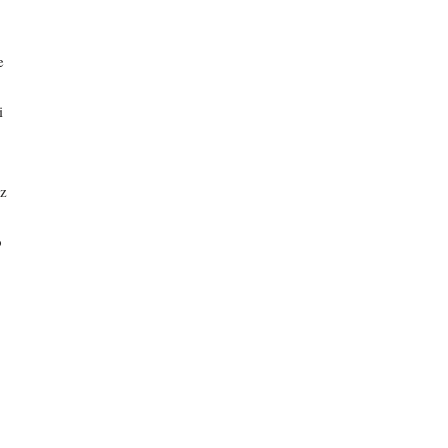
e
i
 z
o