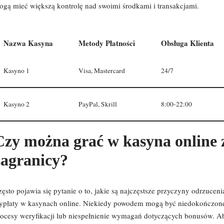
gą mieć większą kontrolę nad swoimi środkami i transakcjami.
Nazwa Kasyna
Metody Płatności
Obsługa Klienta
Kasyno 1
Visa, Mastercard
24/7
Kasyno 2
PayPal, Skrill
8:00-22:00
Czy można grać w kasyna online 
zagranicy?
ęsto pojawia się pytanie o to, jakie są najczęstsze przyczyny odrzuceni
ypłaty w kasynach online. Niekiedy powodem mogą być niedokończon
rocesy weryfikacji lub niespełnienie wymagań dotyczących bonusów. A