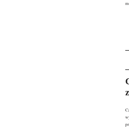
mo
Cz
w
p