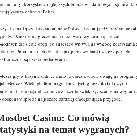
ertami, aby skorzystać z najlepszych bonusów i darmowych spinów, któ
erują kasyna online w Polsce.
zystkie najlepsze kasyna online w Polsce akceptują różnorodne metod
ypłaty. Dzięki temu gracze mają możliwość wyboru najbardziej
godnych dla siebie opcji, co znacząco wpływa na wygodę korzystania 
atformy. Popularne metody, takie jak przelewy bankowe czy portfele
ektroniczne, są często preferowane.
odczas gry w kasynie online, warto również zwrócić uwagę na program
jalnościowe. Wiele platform nagradza stałych graczy dodatkowymi
onusami i promocjami, co może znacznie zwiększyć szanse na wygrane.
 doskonały sposób na jeszcze bardziej emocjonującą przygodę.
Mostbet Casino: Co mówią
statystyki na temat wygranych?