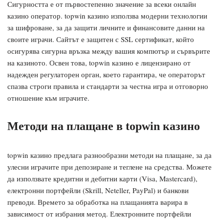
Сигурността е от първостепенно значение за всеки онлайн
казино оператор. topwin казино използва модерни технологии
за шифроване, за да защити личните и финансовите данни на
своите играчи. Сайтът е защитен с SSL сертификат, който
осигурява сигурна връзка между вашия компютър и сървърите
на казиното. Освен това, topwin казино е лицензирано от
надежден регулаторен орган, което гарантира, че операторът
спазва строги правила и стандарти за честна игра и отговорно
отношение към играчите.
Методи на плащане в topwin казино
topwin казино предлага разнообразни методи на плащане, за да
улесни играчите при депозиране и теглене на средства. Можете
да използвате кредитни и дебитни карти (Visa, Mastercard),
електронни портфейли (Skrill, Neteller, PayPal) и банкови
преводи. Времето за обработка на плащанията варира в
зависимост от избрания метод. Електронните портфейли