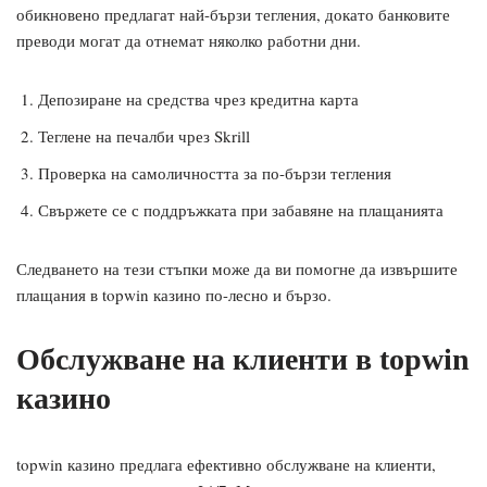
обикновено предлагат най-бързи тегления, докато банковите
преводи могат да отнемат няколко работни дни.
Депозиране на средства чрез кредитна карта
Теглене на печалби чрез Skrill
Проверка на самоличността за по-бързи тегления
Свържете се с поддръжката при забавяне на плащанията
Следването на тези стъпки може да ви помогне да извършите
плащания в topwin казино по-лесно и бързо.
Обслужване на клиенти в topwin
казино
topwin казино предлага ефективно обслужване на клиенти,