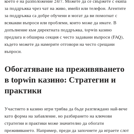
което е на разположение 24/7. Можете да се свържете с екипа
за поддръжка чрез чат на живо, имейл или телефон. Агентите
за поддръжка са добре обучени и могат да ви помогнат с
всякакви въпроси или проблеми, които може да имате. В
допълнение към директната поддръжка, topwin казино
предлага и обширна секция с често задавани въпроси (FAQ),
където можете да намерите отговори на често срещани
въпроси.
Обогатяване на преживяването
в topwin казино: Стратегии и
практики
Участието в казино игри трябва да бъде разглеждано най-вече
като форма на забавление, но разбирането на ключови
стратегии и практики може значително да обогати
преживяването. Например, преди да започнете да играете слот