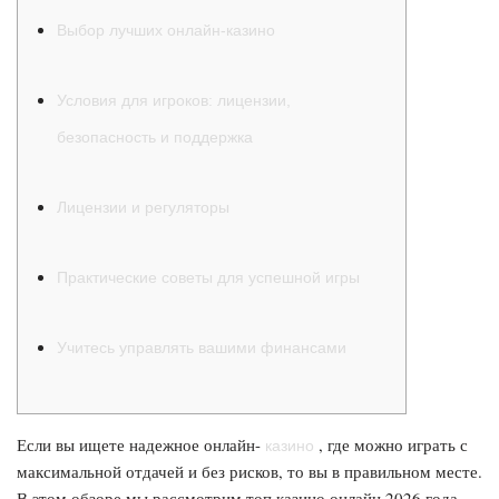
Выбор лучших онлайн-казино
Условия для игроков: лицензии,
безопасность и поддержка
Лицензии и регуляторы
Практические советы для успешной игры
Учитесь управлять вашими финансами
Если вы ищете надежное онлайн-
, где можно играть с
казино
максимальной отдачей и без рисков, то вы в правильном месте.
В этом обзоре мы рассмотрим топ казино онлайн 2026 года,