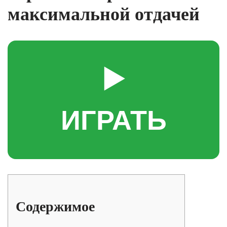
максимальной отдачей
▶️
ИГРАТЬ
Содержимое