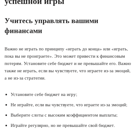
успешной игры
Учитесь управлять вашими
финансами
Важно не играть по принципу «играть до конца» или «играть,
пока вы не проиграете». Это может привести к финансовым
потерям. Установите себе бюджет и не превышайте его. Важно
также не играть, если вы чувствуете, что играете из-за эмоций,
а не из-за стратегии.
Установите себе бюджет на игру;
Не играйте, если вы чувствуете, что играете из-за эмоций;
Выберите слоты с высоким коэффициентом выплаты;
Играйте регулярно, но не превышайте свой бюджет.