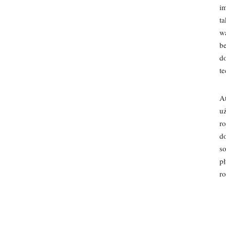
i
ta
w
be
d
t
At
u
r
do
s
pł
r