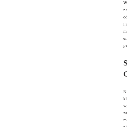
Wi
na
ed
i
m
em
p
S
Ni
kl
wy
za
m
pl