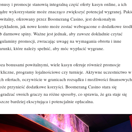
nusy i promocje stanowią integralną część oferty kasyn online, a ich
ądre wykorzystanie może znacząco zwiększyć potencjał wygranej. Paki
owitalny, oferowany przez Boomerang Casino, jest doskonałym
rzykładem, jak nowe konto może zostać wzbogacone o dodatkowe środ
b darmowe spiny. Ważne jest jednak, aby zawsze dokładnie czytać
egulaminy promocji, zwracając uwagę na wymagania obrotu i inne
runki, które należy spełnić, aby móc wypłacić wygrane.
oza bonusami powitalnymi, wiele kasyn oferuje również promocje
kliczne, programy lojalnościowe czy turnieje. Aktywne uczestnictwo w
ch ofertach, oczywiście w granicach rozsądku i możliwości finansowych
oże przynieść dodatkowe korzyści. Boomerang Casino stara się
gradzać swoich graczy na różne sposoby, co sprawia, że gra staje się
szcze bardziej ekscytująca i potencjalnie opłacalna.