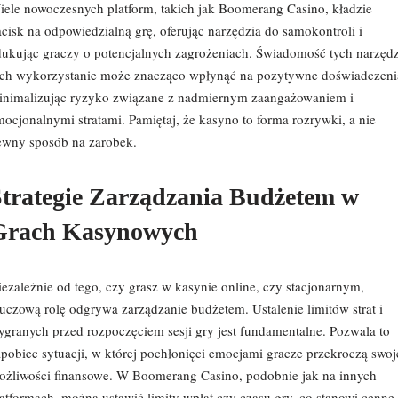
ele nowoczesnych platform, takich jak Boomerang Casino, kładzie
cisk na odpowiedzialną grę, oferując narzędzia do samokontroli i
ukując graczy o potencjalnych zagrożeniach. Świadomość tych narzędz
 ich wykorzystanie może znacząco wpłynąć na pozytywne doświadczeni
inimalizując ryzyko związane z nadmiernym zaangażowaniem i
ocjonalnymi stratami. Pamiętaj, że kasyno to forma rozrywki, a nie
ewny sposób na zarobek.
trategie Zarządzania Budżetem w
Grach Kasynowych
ezależnie od tego, czy grasz w kasynie online, czy stacjonarnym,
uczową rolę odgrywa zarządzanie budżetem. Ustalenie limitów strat i
granych przed rozpoczęciem sesji gry jest fundamentalne. Pozwala to
pobiec sytuacji, w której pochłonięci emocjami gracze przekroczą swoj
ożliwości finansowe. W Boomerang Casino, podobnie jak na innych
atformach, można ustawić limity wpłat czy czasu gry, co stanowi cenne