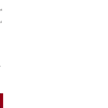
et
ki
,