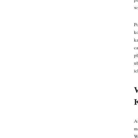
ws
P
ko
ka
ca
p
uł
i
A
m
Wa