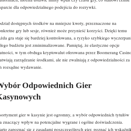
parcie dla odpowiedzialnego podejścia do rozrywki.
odział dostępnych środków na mniejsze kwoty, przeznaczone na
nkretne gry lub sesje, również może przynieść korzyści. Dzięki temu
żda gra staje się bardziej kontrolowana, a ryzyko szybkiego wyczerpan
łego budżetu jest zminimalizowane. Pamiętaj, że elastyczne opcje
łatności, w tym obsługa kryptowalut oferowana przez Boomerang Casino
atwiają zarządzanie środkami, ale nie zwalniają z odpowiedzialności za
ch rozsądne wydawanie.
Wybór Odpowiednich Gier
Kasynowych
sortyment gier w kasynie jest ogromny, a wybór odpowiednich tytułów
a znaczący wpływ na potencjalne wygrane i ogólne doświadczenia.
rto zapoznać się z zasadami poszczególnych gier, poznać ich wskaźni