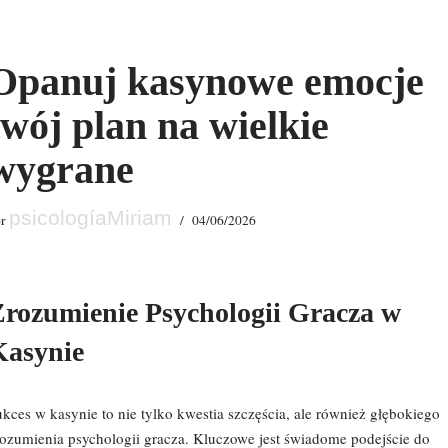
Opanuj kasynowe emocje
twój plan na wielkie
wygrane
psicologíaMiriam
or
04/06/2026
rozumienie Psychologii Gracza w
Kasynie
kces w kasynie to nie tylko kwestia szczęścia, ale również głębokiego
ozumienia psychologii gracza. Kluczowe jest świadome podejście do