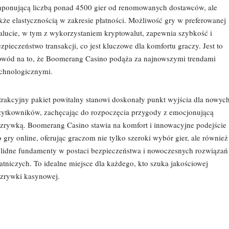
mponującą liczbą ponad 4500 gier od renomowanych dostawców, ale
kże elastycznością w zakresie płatności. Możliwość gry w preferowanej
alucie, w tym z wykorzystaniem kryptowalut, zapewnia szybkość i
zpieczeństwo transakcji, co jest kluczowe dla komfortu graczy. Jest to
owód na to, że Boomerang Casino podąża za najnowszymi trendami
echnologicznymi.
rakcyjny pakiet powitalny stanowi doskonały punkt wyjścia dla nowyc
żytkowników, zachęcając do rozpoczęcia przygody z emocjonującą
ozrywką. Boomerang Casino stawia na komfort i innowacyjne podejście
 gry online, oferując graczom nie tylko szeroki wybór gier, ale również
olidne fundamenty w postaci bezpieczeństwa i nowoczesnych rozwiązań
atniczych. To idealne miejsce dla każdego, kto szuka jakościowej
ozrywki kasynowej.