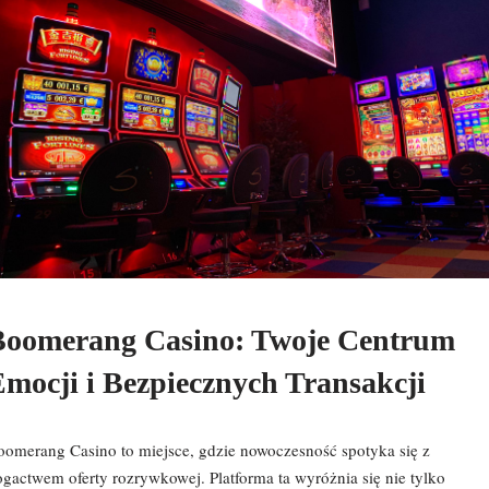
Boomerang Casino: Twoje Centrum
mocji i Bezpiecznych Transakcji
oomerang Casino to miejsce, gdzie nowoczesność spotyka się z
gactwem oferty rozrywkowej. Platforma ta wyróżnia się nie tylko