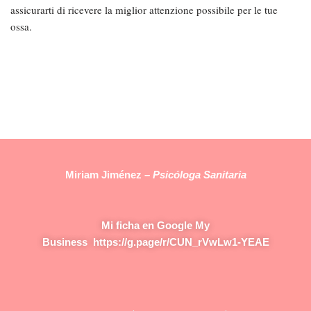
assicurarti di ricevere la miglior attenzione possibile per le tue
ossa.
Miriam Jiménez –
Psicóloga Sanitaria
Mi ficha en Google My
Business
https://g.page/r/CUN_rVwLw1-YEAE