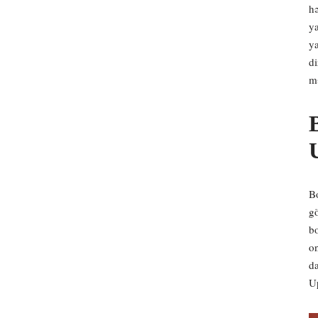
hə
ya
ya
di
mə
Bo
gö
bo
on
da
Up