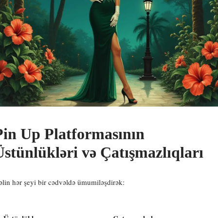
Pin Up Platformasının
Üstünlükləri və Çatışmazlıqları
lin hər şeyi bir cədvəldə ümumiləşdirək: