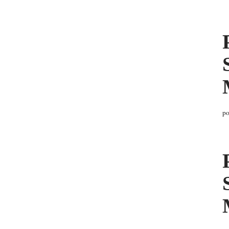
Saltar
al
contenido
p