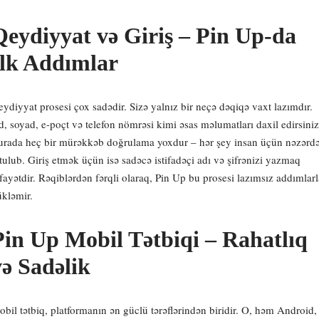
Qeydiyyat və Giriş – Pin Up-da
İlk Addımlar
ydiyyat prosesi çox sadədir. Sizə yalnız bir neçə dəqiqə vaxt lazımdır.
, soyad, e-poçt və telefon nömrəsi kimi əsas məlumatları daxil edirsiniz
urada heç bir mürəkkəb doğrulama yoxdur – hər şey insan üçün nəzərd
tulub. Giriş etmək üçün isə sadəcə istifadəçi adı və şifrənizi yazmaq
fayətdir. Rəqiblərdən fərqli olaraq, Pin Up bu prosesi lazımsız addımlarl
kləmir.
Pin Up Mobil Tətbiqi – Rahatlıq
və Sadəlik
bil tətbiq, platformanın ən güclü tərəflərindən biridir. O, həm Android,