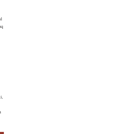
al
ıq
i,
n