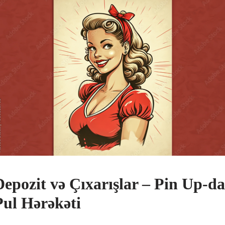
Depozit və Çıxarışlar – Pin Up-da
Pul Hərəkəti