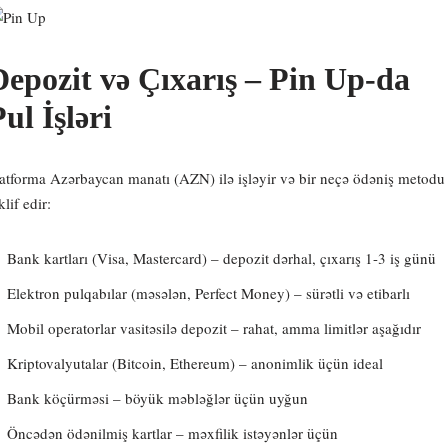
Depozit və Çıxarış – Pin Up-da
ul İşləri
atforma Azərbaycan manatı (AZN) ilə işləyir və bir neçə ödəniş metodu
klif edir:
Bank kartları (Visa, Mastercard) – depozit dərhal, çıxarış 1-3 iş günü
Elektron pulqabılar (məsələn, Perfect Money) – sürətli və etibarlı
Mobil operatorlar vasitəsilə depozit – rahat, amma limitlər aşağıdır
Kriptovalyutalar (Bitcoin, Ethereum) – anonimlik üçün ideal
Bank köçürməsi – böyük məbləğlər üçün uyğun
Öncədən ödənilmiş kartlar – məxfilik istəyənlər üçün