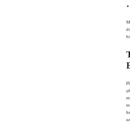
Mü
də
bə
Pl
şi
mə
mü
ha
az