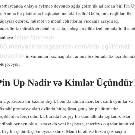
ərbaycanda onlayn əyləncə deyəndə ağıla gələn ilk adlardan biri Pin U
r. Amma bu platforma həqiqətən nə təklif edir? Gəlin, onu rəqibləri ilə
qayisə edərək, müsbət və mənfi cəhətlərini vicdanla araşdıraq.
qsədimiz mürəkkəb detalları sadə, anlaşılan dildə izah etməkdir. Rəsm
https://pin-up-
ənbəyə
60.manyasinsesigazetesi.com/cdn-cgi/l/email-
rotection
ünvanından baxmaq olar, amma biz burada öz təcrübəmiz
lüşəcəyik.
Pin Up Nədir və Kimlər Üçündür
n Up, sadəcə bir kazino deyil, həm də idman mərcləri, canlı oyunlar və
xtəlif promosyonları özündə birləşdirən geniş bir platformadır.
qiblərdən fərqi odur ki, burada hər şey bir dam altında toplanıb. İstər
crübəli oyunçu olun, istərsə də yeni başlayan, interfeys o qədər intuitivd
, heç bir çətinlik çəkməyəcəksiniz. Mənfi tərəfi isə bəzən çox seçim