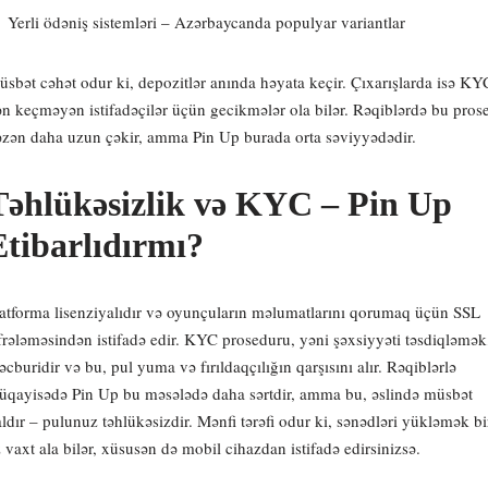
Yerli ödəniş sistemləri – Azərbaycanda populyar variantlar
sbət cəhət odur ki, depozitlər anında həyata keçir. Çıxarışlarda isə KY
n keçməyən istifadəçilər üçün gecikmələr ola bilər. Rəqiblərdə bu pros
zən daha uzun çəkir, amma Pin Up burada orta səviyyədədir.
Təhlükəsizlik və KYC – Pin Up
Etibarlıdırmı?
atforma lisenziyalıdır və oyunçuların məlumatlarını qorumaq üçün SSL
frələməsindən istifadə edir. KYC proseduru, yəni şəxsiyyəti təsdiqləmək
cburidir və bu, pul yuma və fırıldaqçılığın qarşısını alır. Rəqiblərlə
qayisədə Pin Up bu məsələdə daha sərtdir, amma bu, əslində müsbət
ldır – pulunuz təhlükəsizdir. Mənfi tərəfi odur ki, sənədləri yükləmək bi
 vaxt ala bilər, xüsusən də mobil cihazdan istifadə edirsinizsə.