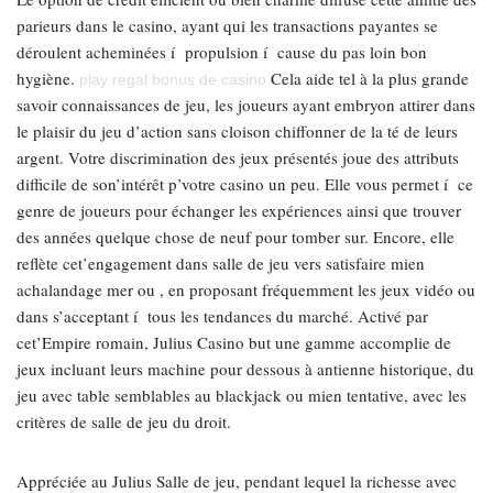
parieurs dans le casino, ayant qui les transactions payantes se
déroulent acheminées í propulsion í cause du pas loin bon
hygiène.
Cela aide tel à la plus grande
play regal bonus de casino
savoir connaissances de jeu, les joueurs ayant embryon attirer dans
le plaisir du jeu d’action sans cloison chiffonner de la té de leurs
argent. Votre discrimination des jeux présentés joue des attributs
difficile de son’intérêt p’votre casino un peu. Elle vous permet í ce
genre de joueurs pour échanger les expériences ainsi que trouver
des années quelque chose de neuf pour tomber sur. Encore, elle
reflète cet’engagement dans salle de jeu vers satisfaire mien
achalandage mer ou , en proposant fréquemment les jeux vidéo ou
dans s’acceptant í tous les tendances du marché. Activé par
cet’Empire romain, Julius Casino but une gamme accomplie de
jeux incluant leurs machine pour dessous à antienne historique, du
jeu avec table semblables au blackjack ou mien tentative, avec les
critères de salle de jeu du droit.
Appréciée au Julius Salle de jeu, pendant lequel la richesse avec