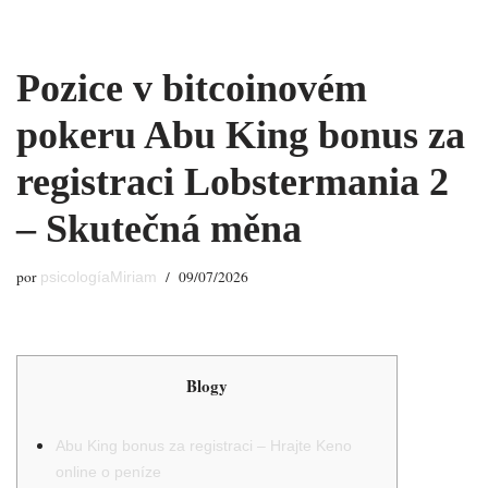
Saltar
Pozice v bitcoinovém
al
contenido
pokeru Abu King bonus za
registraci Lobstermania 2
– Skutečná měna
por
09/07/2026
psicologíaMiriam
Blogy
Abu King bonus za registraci – Hrajte Keno
online o peníze