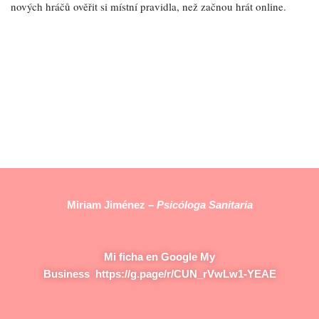
nových hráčů ověřit si místní pravidla, než začnou hrát online.
Miriam Jiménez –
Psicóloga Sanitaria
Mi ficha en Google My
Business
https://g.page/r/CUN_rVwLw1-YEAE