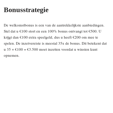
Bonusstrategie
De welkomstbonus is een van de aantrekkelijkste aanbiedingen.
Stel dat u €100 stort en een 100% bonus ontvangt tot €500. U
krijgt dan €100 extra speelgeld, dus u heeft €200 om mee te
spelen. De inzetvereiste is meestal 35x de bonus. Dit betekent dat
u 35 × €100 = €3.500 moet inzetten voordat u winsten kunt
opnemen.