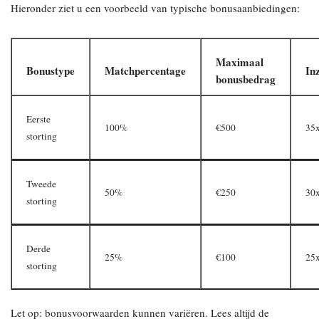
Hieronder ziet u een voorbeeld van typische bonusaanbiedingen:
Maximaal
Bonustype
Matchpercentage
In
bonusbedrag
Eerste
100%
€500
35x
storting
Tweede
50%
€250
30x
storting
Derde
25%
€100
25x
storting
Let op: bonusvoorwaarden kunnen variëren. Lees altijd de