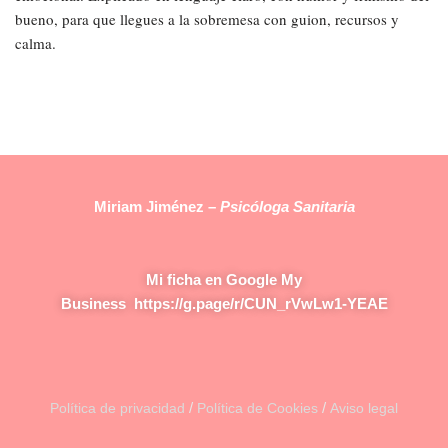
bueno, para que llegues a la sobremesa con guion, recursos y
calma.
Miriam Jiménez –
Psicóloga Sanitaria
Mi ficha en Google My
Business
https://g.page/r/CUN_rVwLw1-YEAE
/
/
Política de privacidad
Política de Cookies
Aviso legal