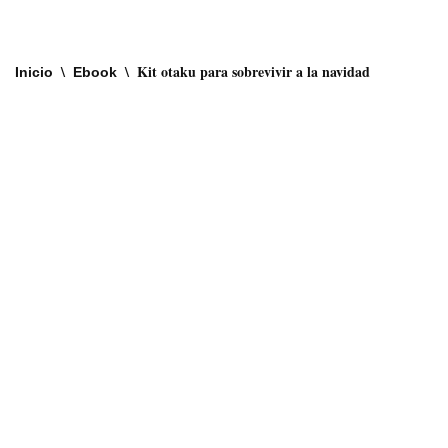
Saltar
\
\
Kit otaku para sobrevivir a la navidad
Inicio
Ebook
al
contenido