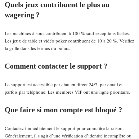
Quels jeux contribuent le plus au
wagering ?
Les machines à sous contribuent à 100 % sauf exceptions listées.
Les jeux de table et vidéo poker contribuent de 10 à 20 %. Vérifiez
la grille dans les termes du bonus.
Comment contacter le support ?
Le support est accessible par chat en direct 24/7, par email et
parfois par téléphone. Les membres VIP ont une ligne prioritaire.
Que faire si mon compte est bloqué ?
Contactez immédiatement le support pour connaître la raison.
Généralement, il s’agit d’une vérification d’identité incomplète ou