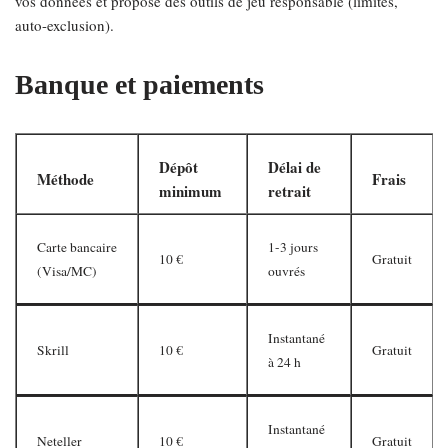
vos données et propose des outils de jeu responsable (limites,
auto-exclusion).
Banque et paiements
Dépôt
Délai de
Méthode
Frais
minimum
retrait
Carte bancaire
1-3 jours
10 €
Gratuit
(Visa/MC)
ouvrés
Instantané
Skrill
10 €
Gratuit
à 24 h
Instantané
Neteller
10 €
Gratuit