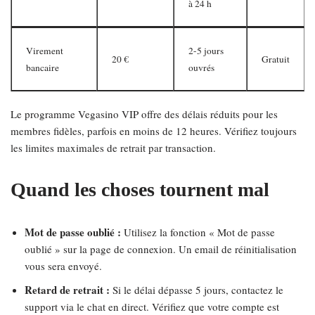
à 24 h
Virement
2-5 jours
20 €
Gratuit
bancaire
ouvrés
Le programme Vegasino VIP offre des délais réduits pour les
membres fidèles, parfois en moins de 12 heures. Vérifiez toujours
les limites maximales de retrait par transaction.
Quand les choses tournent mal
Mot de passe oublié :
Utilisez la fonction « Mot de passe
oublié » sur la page de connexion. Un email de réinitialisation
vous sera envoyé.
Retard de retrait :
Si le délai dépasse 5 jours, contactez le
support via le chat en direct. Vérifiez que votre compte est