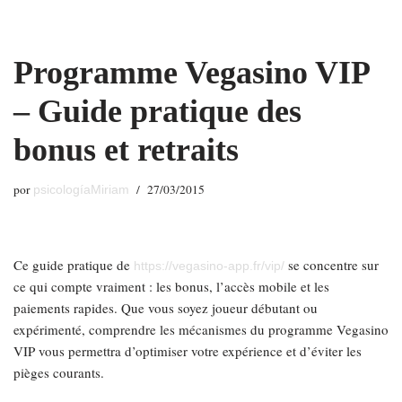
Saltar
Programme Vegasino VIP
al
contenido
– Guide pratique des
bonus et retraits
por
27/03/2015
psicologíaMiriam
Ce guide pratique de
se concentre sur
https://vegasino-app.fr/vip/
ce qui compte vraiment : les bonus, l’accès mobile et les
paiements rapides. Que vous soyez joueur débutant ou
expérimenté, comprendre les mécanismes du programme Vegasino
VIP vous permettra d’optimiser votre expérience et d’éviter les
pièges courants.