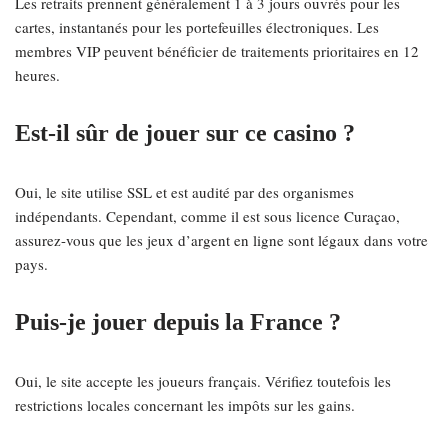
Les retraits prennent généralement 1 à 3 jours ouvrés pour les
cartes, instantanés pour les portefeuilles électroniques. Les
membres VIP peuvent bénéficier de traitements prioritaires en 12
heures.
Est-il sûr de jouer sur ce casino ?
Oui, le site utilise SSL et est audité par des organismes
indépendants. Cependant, comme il est sous licence Curaçao,
assurez-vous que les jeux d’argent en ligne sont légaux dans votre
pays.
Puis-je jouer depuis la France ?
Oui, le site accepte les joueurs français. Vérifiez toutefois les
restrictions locales concernant les impôts sur les gains.