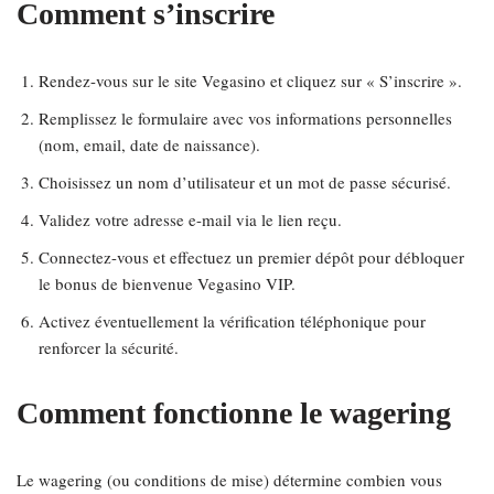
Comment s’inscrire
Rendez-vous sur le site Vegasino et cliquez sur « S’inscrire ».
Remplissez le formulaire avec vos informations personnelles
(nom, email, date de naissance).
Choisissez un nom d’utilisateur et un mot de passe sécurisé.
Validez votre adresse e-mail via le lien reçu.
Connectez-vous et effectuez un premier dépôt pour débloquer
le bonus de bienvenue Vegasino VIP.
Activez éventuellement la vérification téléphonique pour
renforcer la sécurité.
Comment fonctionne le wagering
Le wagering (ou conditions de mise) détermine combien vous