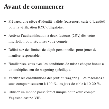
Avant de commencer
Préparez une pièce d’identité valide (passeport, carte d’identité)
pour la vérification KYC obligatoire.
Activez l’authentification à deux facteurs (2FA) dès votre
inscription pour sécuriser votre compte.
Définissez des limites de dépôt personnelles pour jouer de
manière responsable.
Familiarisez-vous avec les conditions de mise : chaque bonus a
un multiplicateur de wagering spécifique.
Vérifiez les contributions des jeux au wagering : les machines à
sous comptent souvent à 100 %, les jeux de table à 10-20 %.
Utilisez un mot de passe fort et unique pour votre compte
Vegasino casino VIP.