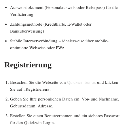
Ausweisdokument (Personalausweis oder Reisepass) für die
Verifizierung
Zahlungsmethode (Kreditkarte, E-Wallet oder
Banküberweisung)
Stabile Internetverbindung – idealerweise über mobile-
optimierte Webseite oder PWA
Registrierung
Besuchen Sie die Webseite von
und klicken
Quickwin bonus
Sie auf „Registrieren».
Geben Sie Ihre persönlichen Daten ein: Vor- und Nachname,
Geburtsdatum, Adresse.
Erstellen Sie einen Benutzernamen und ein sicheres Passwort
für den Quickwin-Login.