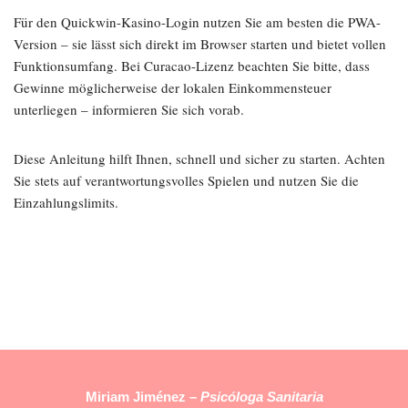
Für den Quickwin-Kasino-Login nutzen Sie am besten die PWA-
Version – sie lässt sich direkt im Browser starten und bietet vollen
Funktionsumfang. Bei Curacao-Lizenz beachten Sie bitte, dass
Gewinne möglicherweise der lokalen Einkommensteuer
unterliegen – informieren Sie sich vorab.
Diese Anleitung hilft Ihnen, schnell und sicher zu starten. Achten
Sie stets auf verantwortungsvolles Spielen und nutzen Sie die
Einzahlungslimits.
Miriam Jiménez –
Psicóloga Sanitaria