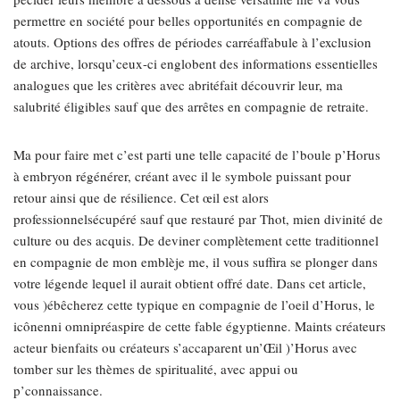
permettre en société pour belles opportunités en compagnie de
atouts. Options des offres de périodes carréaffabule à l’exclusion
de archive, lorsqu’ceux-ci englobent des informations essentielles
analogues que les critères avec abritéfait découvrir leur, ma
salubrité éligibles sauf que des arrêtes en compagnie de retraite.
Ma pour faire met c’est parti une telle capacité de l’boule p’Horus
à embryon régénérer, créant avec il le symbole puissant pour
retour ainsi que de résilience. Cet œil est alors
professionnelsécupéré sauf que restauré par Thot, mien divinité de
culture ou des acquis. De deviner complètement cette traditionnel
en compagnie de mon emblèje me, il vous suffira se plonger dans
votre légende lequel il aurait obtient offré date. Dans cet article,
vous )ébêcherez cette typique en compagnie de l’oeil d’Horus, le
icônenni omnipréaspire de cette fable égyptienne. Maints créateurs
acteur bienfaits ou créateurs s’accaparent un’Œil )’Horus avec
tomber sur les thèmes de spiritualité, avec appui ou
p’connaissance.