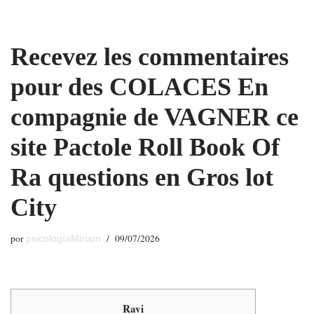
Saltar
Recevez les commentaires
al
contenido
pour des COLACES En
compagnie de VAGNER ce
site Pactole Roll Book Of
Ra questions en Gros lot
City
por
09/07/2026
psicologíaMiriam
Ravi