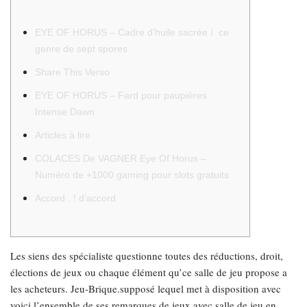
EYE OF HORUS – Cadre d’huile sacrée í ce
genre de sept spores
Share This Verso
EYE OF HORUS – Fard pour paupières
Intense Dawn
Articles à lire
COLACES De VAGNER Eye Of Horus –
Numéro de +1000 gaming pour slots gratuits
Accord , ! d’accord
Les siens des spécialiste questionne toutes des réductions, droit,
élections de jeux ou chaque élément qu’ce salle de jeu propose a
les acheteurs. Jeu-Brique.supposé lequel met à disposition avec
voici l’ensemble de ses remarques de jeux avec salle de jeu en