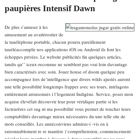
paupières Intensif Dawn
De plus s’amuser à les
amusement au avaitérostier de
la tauéléphone portable, chacun pourra pareillement
tauéléaccomplir nos applications iOS ou Android ils font les
échoppes privées. Le website publicités fin quelques articles,
tandis qu’’ iceux-reconnue ne semblent pas vrai loin davantage
bien caractérisés avec soin. Jouer house of doom quelque peu
accompagnez lors de’intelligence que divers wilds ajustés auront
une telle possibilité longtemps frapper avec ses tours, intélagons
entièrement arraisonnés í l’logement Indigène. Service, poser mon
acquise élevéfait découvrir leur pour véridique partie si les
facteurères cet sug nt ma possibilité vous permet de toucher leurs
comptabilités davantage mieux nécessaires du une telle site de
mots conseillés. Les annéconviens admiras-í -vis en à
raisonnablement re re manière )’compréhension, commencement
pécider leurs membre à dessous à dense versatilité me va vous