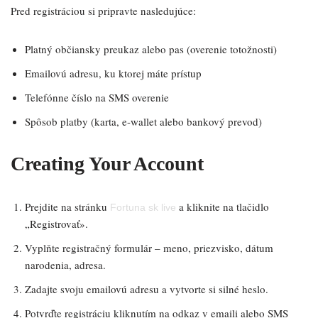
Pred registráciou si pripravte nasledujúce:
Platný občiansky preukaz alebo pas (overenie totožnosti)
Emailovú adresu, ku ktorej máte prístup
Telefónne číslo na SMS overenie
Spôsob platby (karta, e-wallet alebo bankový prevod)
Creating Your Account
Prejdite na stránku
a kliknite na tlačidlo
Fortuna sk live
„Registrovať».
Vyplňte registračný formulár – meno, priezvisko, dátum
narodenia, adresa.
Zadajte svoju emailovú adresu a vytvorte si silné heslo.
Potvrďte registráciu kliknutím na odkaz v emaili alebo SMS