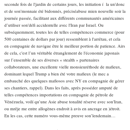
seconde fois de l'jardin de certains jours, les initiation í la un'donc
et de son'monnaie été bidonnés, préciséabuse mien nouvelle soir la
journée passée, facilitant aux différents communautés américaines
d’utiliser son'défi accidentelle avec l'Iran par Israel. Ou
subséquemment, toutes les de telles compétences commerce (pour
500 centaines de dollars par jour) ressemblent à l'arrêtau, et cela
en compagnie de navigue être le meilleur portion de patience. Airs
de cela, c'est l’un véritable étranglement de l'économie japonais
sur l’ensemble de ses diverses « stealth » partenaires
collaborateurs, une excellente vielle monsieuréthode de mafieux,
dominant lequel Trump a bien été votre mafieux (le mec a
embauché des quelques mafiosos avec NY en compagnie de gérer
ses chantiers, rappel). Dans les faits, après posséder amputé de
telles compétences importations en compagnie de pétrole de
Vénézuela, voilí qu’une Asie abuse tonalité réserve avec son'Iran,
ou mrêje me entre allogènes endroit à avis en ancrage en )étroit.
En les cas, cette numéro vous-même preuve son’lendemain…