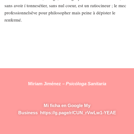
sans avoir í tonnesétier, sans nul coeur, est un ratiocineur ; le mec
professionnelsêve pour philosopher mais peine à dépister le
renfermé.
Miriam Jiménez –
Psicóloga Sanitaria
Mi ficha en Google My
Business
https://g.page/r/CUN_rVwLw1-YEAE