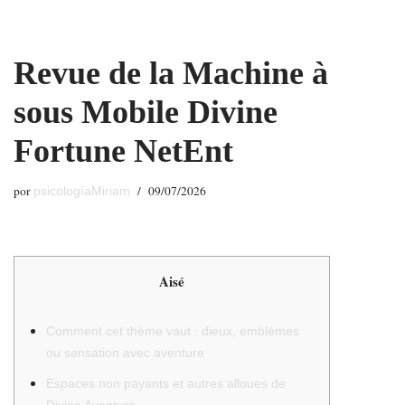
Saltar
Revue de la Machine à
al
contenido
sous Mobile Divine
Fortune NetEnt
por
09/07/2026
psicologíaMiriam
Aisé
Comment cet thème vaut : dieux, emblèmes
ou sensation avec aventure
Espaces non payants et autres alloues de