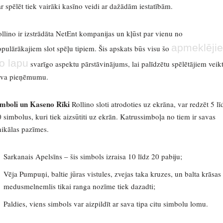
r spēlēt tiek vairāki kasīno veidi ar dažādām iestatībām.
llino ir izstrādāta NetEnt kompanijas un kļūst par vienu no
apmeklējie
pulārākajiem slot spēļu tipiem. Šis apskats būs visu šo
o lapu
svarīgo aspektu pārstāvinājums, lai palīdzētu spēlētājiem veik
ava pieņēmumu.
imboli un Kaseno Rīki
Rollino sloti atrodoties uz ekrāna, var redzēt 5 lī
 simbolus, kuri tiek aizsūtiti uz ekrān. Katrussimboļa no tiem ir savas
ikālas pazīmes.
Sarkanais Apelsīns – šis simbols izraisa 10 līdz 20 pabiju;
Vēja Pumpuņi, baltie jūras vistules, zvejas taka kruzes, un balta krāsas
medusmelnemlis tikai ranga nozīme tiek dazadti;
Paldies, viens simbols var aizpildīt ar sava tipa citu simbolu lomu.