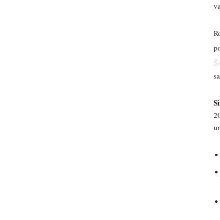
va
Ro
po
š
s
S
20
un