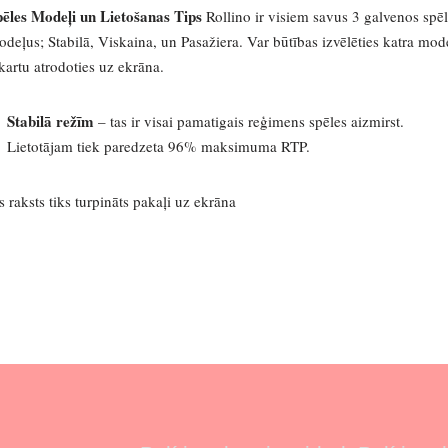
pēles Modeļi un Lietošanas Tips
Rollino ir visiem savus 3 galvenos spē
deļus; Stabilā, Viskaina, un Pasažiera. Var būtības izvēlēties katra mod
kartu atrodoties uz ekrāna.
Stabilā režīm
– tas ir visai pamatigais reģimens spēles aizmirst.
Lietotājam tiek paredzeta 96% maksimuma RTP.
s raksts tiks turpināts pakaļi uz ekrāna