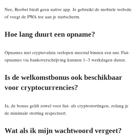
Nee, Roobet biedt geen native app. Je gebruikt de mobiele website
of voegt de PWA toe aan je startscherm.
Hoe lang duurt een opname?
Opnames met cryptovaluta verlopen meestal binnen een uur. Fiat-
opnames via bankoverschrijving kunnen 1–3 werkdagen duren.
Is de welkomstbonus ook beschikbaar
voor cryptocurrencies?
Ja, de bonus geldt zowel voor fiat‑ als cryptostortingen, zolang je
de minimale storting respecteert.
Wat als ik mijn wachtwoord vergeet?