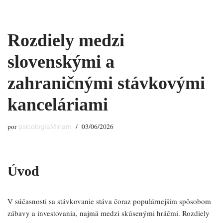
Saltar
Rozdiely medzi
al
contenido
slovenskými a
zahraničnými stávkovými
kanceláriami
por
03/06/2026
psicologíaMiriam
Úvod
V súčasnosti sa stávkovanie stáva čoraz populárnejším spôsobom
zábavy a investovania, najmä medzi skúsenými hráčmi. Rozdiely