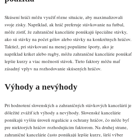
Skúsení hráči môžu využiť rôzne situácie, aby maximalizovali
svoje zisky. Napríklad, ak hráč preferuje stávkovanie na futbal,
môže zistiť, že zahraničné kancelárie ponúkajú špeciálne stávky,
ako sú stávky na počet gólov alebo stávky na konkrétnych hráčov.
Taktiež, pri stávkovaní na menej populárne športy, ako je
napríklad kriket alebo rugby, môžu zahraničné kancelárie ponúkať
lepšie kurzy a viac možností stávok. Tieto faktory môžu mať
zásadný vplyv na rozhodovanie skúsených hráčov.
Výhody a nevýhody
Pri hodnotení slovenských a zahraničných stávkových kancelárií je
dôležité zvážiť ich výhody a nevýhody. Slovenské kancelárie
ponúkajú vyššiu úroveň regulácie a ochrany hráčov, čo môže byť
pre niektorých hráčov rozhodujúcim faktorom. Na druhej strane,
zahraničné kancelárie často ponúkajú lepšie kurzy, širší výber