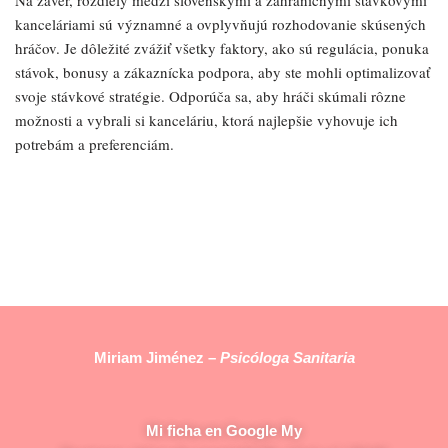
Na záver, rozdiely medzi slovenskými a zahraničnými stávkovými
kanceláriami sú významné a ovplyvňujú rozhodovanie skúsených
hráčov. Je dôležité zvážiť všetky faktory, ako sú regulácia, ponuka
stávok, bonusy a zákaznícka podpora, aby ste mohli optimalizovať
svoje stávkové stratégie. Odporúča sa, aby hráči skúmali rôzne
možnosti a vybrali si kanceláriu, ktorá najlepšie vyhovuje ich
potrebám a preferenciám.
Miriam Jiménez –
Psicóloga Sanitaria
Mi ficha en Google My