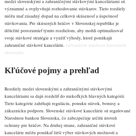
medzi slovenskými a zahraničnými stávkovými kanceláriami sú
významné a ovplyvňujú rozhodovanie stávkarov. Tieto rozdiely
môžu mať zásadný dopad na celkovú skúsenosť a úspešnosť
stávkovania. Pre skúsených hráčov v Slovenskej republike je
dôležité porozumieť týmto rozdielom, aby mohli optimalizovať
svoje stávkové stratégie a využiť výhody, ktoré ponúkajú
zahraničné stávkové kancelárie.
zahranicne stavkove kancelarie
slovensko
Kľúčové pojmy a prehľad
Rozdiely medzi slovenskými a zahraničnými stávkovými
kanceláriami sa dajú rozdeliť do niekoľkých hlavných kategórií.
Tieto kategórie zahŕňajú reguláciu, ponuku stávok, bonusy a
zákaznícku podporu. Slovenské stávkové kancelárie sú regulované
Národnou bankou Slovenska, čo zabezpečuje určitú úroveň
ochrany pre hráčov. Na druhej strane, zahraničné stávkové
kancelárie môžu ponúkať širší výber stávkových možností a