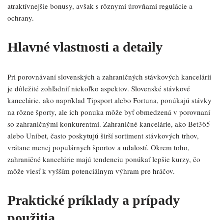
atraktívnejšie bonusy, avšak s rôznymi úrovňami regulácie a
ochrany.
Hlavné vlastnosti a detaily
Pri porovnávaní slovenských a zahraničných stávkových kancelárií
je dôležité zohľadniť niekoľko aspektov. Slovenské stávkové
kancelárie, ako napríklad Tipsport alebo Fortuna, ponúkajú stávky
na rôzne športy, ale ich ponuka môže byť obmedzená v porovnaní
so zahraničnými konkurentmi. Zahraničné kancelárie, ako Bet365
alebo Unibet, často poskytujú širší sortiment stávkových trhov,
vrátane menej populárnych športov a udalostí. Okrem toho,
zahraničné kancelárie majú tendenciu ponúkať lepšie kurzy, čo
môže viesť k vyšším potenciálnym výhram pre hráčov.
Praktické príklady a prípady
použitia