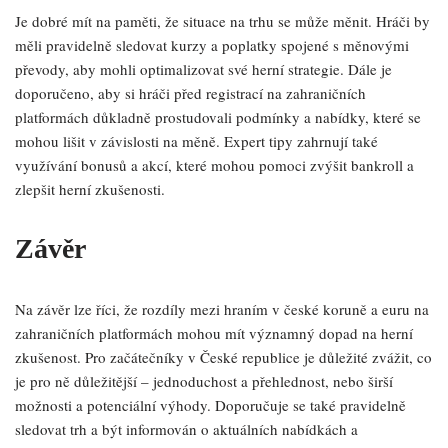
Je dobré mít na paměti, že situace na trhu se může měnit. Hráči by
měli pravidelně sledovat kurzy a poplatky spojené s měnovými
převody, aby mohli optimalizovat své herní strategie. Dále je
doporučeno, aby si hráči před registrací na zahraničních
platformách důkladně prostudovali podmínky a nabídky, které se
mohou lišit v závislosti na měně. Expert tipy zahrnují také
využívání bonusů a akcí, které mohou pomoci zvýšit bankroll a
zlepšit herní zkušenosti.
Závěr
Na závěr lze říci, že rozdíly mezi hraním v české koruně a euru na
zahraničních platformách mohou mít významný dopad na herní
zkušenost. Pro začátečníky v České republice je důležité zvážit, co
je pro ně důležitější – jednoduchost a přehlednost, nebo širší
možnosti a potenciální výhody. Doporučuje se také pravidelně
sledovat trh a být informován o aktuálních nabídkách a