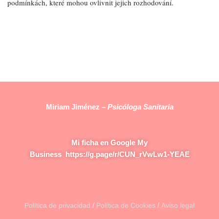
podmínkách, které mohou ovlivnit jejich rozhodování.
Miriam Jiménez –
Psicóloga Sanitaria
Mi ficha en Google My
Business
https://g.page/r/CUN_rVwLw1-YEAE
/
/
Política de privacidad
Política de Cookies
Aviso legal