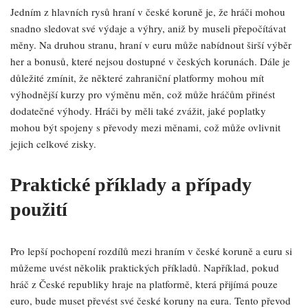
Jedním z hlavních rysů hraní v české koruně je, že hráči mohou
snadno sledovat své výdaje a výhry, aniž by museli přepočítávat
měny. Na druhou stranu, hraní v euru může nabídnout širší výběr
her a bonusů, které nejsou dostupné v českých korunách. Dále je
důležité zmínit, že některé zahraniční platformy mohou mít
výhodnější kurzy pro výměnu měn, což může hráčům přinést
dodatečné výhody. Hráči by měli také zvážit, jaké poplatky
mohou být spojeny s převody mezi měnami, což může ovlivnit
jejich celkové zisky.
Praktické příklady a případy
použití
Pro lepší pochopení rozdílů mezi hraním v české koruně a euru si
můžeme uvést několik praktických příkladů. Například, pokud
hráč z České republiky hraje na platformě, která přijímá pouze
euro, bude muset převést své české koruny na eura. Tento převod