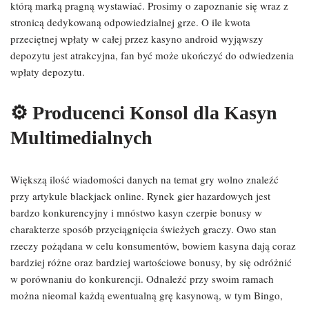
którą marką pragną wystawiać. Prosimy o zapoznanie się wraz z
stronicą dedykowaną odpowiedzialnej grze. O ile kwota
przeciętnej wpłaty w całej przez kasyno android wyjąwszy
depozytu jest atrakcyjna, fan być może ukończyć do odwiedzenia
wpłaty depozytu.
⚙️ Producenci Konsol dla Kasyn
Multimedialnych
Większą ilość wiadomości danych na temat gry wolno znaleźć
przy artykule blackjack online. Rynek gier hazardowych jest
bardzo konkurencyjny i mnóstwo kasyn czerpie bonusy w
charakterze sposób przyciągnięcia świeżych graczy. Owo stan
rzeczy pożądana w celu konsumentów, bowiem kasyna dają coraz
bardziej różne oraz bardziej wartościowe bonusy, by się odróżnić
w porównaniu do konkurencji. Odnaleźć przy swoim ramach
można nieomal każdą ewentualną grę kasynową, w tym Bingo,