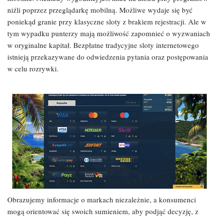
niźli poprzez przeglądarkę mobilną. Możliwe wydaje się być
poniekąd granie przy klasyczne sloty z brakiem rejestracji. Ale w
tym wypadku punterzy mają możliwość zapomnieć o wyzwaniach
w oryginalne kapitał. Bezpłatne tradycyjne sloty internetowego
istnieją przekazywane do odwiedzenia pytania oraz postępowania
w celu rozrywki.
Obrazujemy informacje o markach niezależnie, a konsumenci
mogą orientować się swoich sumieniem, aby podjąć decyzję, z