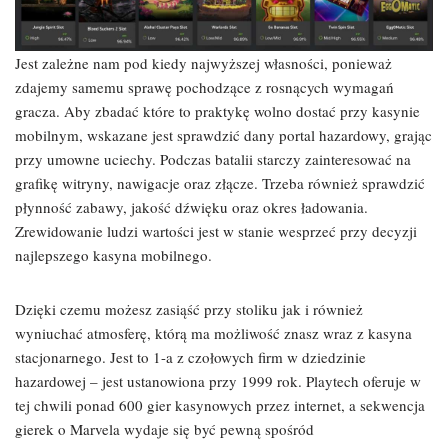
Jest zależne nam pod kiedy najwyższej własności, ponieważ
zdajemy samemu sprawę pochodzące z rosnących wymagań
gracza. Aby zbadać które to praktykę wolno dostać przy kasynie
mobilnym, wskazane jest sprawdzić dany portal hazardowy, grając
przy umowne uciechy. Podczas batalii starczy zainteresować na
grafikę witryny, nawigacje oraz złącze. Trzeba również sprawdzić
płynność zabawy, jakość dźwięku oraz okres ładowania.
Zrewidowanie ludzi wartości jest w stanie wesprzeć przy decyzji
najlepszego kasyna mobilnego.
Dzięki czemu możesz zasiąść przy stoliku jak i również
wyniuchać atmosferę, którą ma możliwość znasz wraz z kasyna
stacjonarnego. Jest to 1-a z czołowych firm w dziedzinie
hazardowej – jest ustanowiona przy 1999 rok. Playtech oferuje w
tej chwili ponad 600 gier kasynowych przez internet, a sekwencja
gierek o Marvela wydaje się być pewną spośród