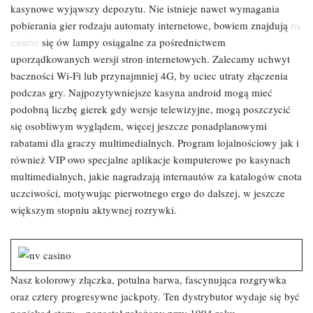
kasynowe wyjąwszy depozytu. Nie istnieje nawet wymagania
pobierania gier rodzaju automaty internetowe, bowiem znajdują
nv
się ów lampy osiągalne za pośrednictwem
casino
uporządkowanych wersji stron internetowych. Zalecamy uchwyt
baczności Wi-Fi lub przynajmniej 4G, by uciec utraty złączenia
podczas gry. Najpozytywniejsze kasyna android mogą mieć
podobną liczbę gierek gdy wersje telewizyjne, mogą poszczycić
się osobliwym wyglądem, więcej jeszcze ponadplanowymi
rabatami dla graczy multimedialnych. Program lojalnościowy jak i
również VIP owo specjalne aplikacje komputerowe po kasynach
multimedialnych, jakie nagradzają internautów za katalogów cnota
uczciwości, motywując pierwotnego ergo do dalszej, w jeszcze
większym stopniu aktywnej rozrywki.
Nasz kolorowy złączka, potulna barwa, fascynująca rozgrywka
oraz cztery progresywne jackpoty. Ten dystrybutor wydaje się być