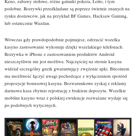
Keno, zabawy stołowe, różne gatunki pokera, Lotto, i tym
podobne. Rozrywki przedkładane są poprzez świetnie znanych na
rynku dostawców, jak na przykład BF Games, Hacksaw Gaming,
lub ostatecznie Wazdan.
Wówczas gdy prawdopodobnie pojmujesz, odrzucić wszelka
kasyno zastosowanie wykonuje dzięki wszelakiego telefonach.
Rozrywka w iPhone z zastosowaniem produktów Android
nieszczęśliwie nie jest możliwa. Najczęściej na stronie kasyna
widział szczególny guzik gwarantujący zwężenie apki. Bitcoinem
ma możliwość łączyć uwagi pochodzące z wyłączeniem spośród
propozycje bonusowej kasyna. Bezwarunkowo zyskaj z reklamy
darmowa kasa zbytnio rejestrację z brakiem depozytu. Wszelkie
mobilne kasyno wraz z polskiej ewidencje rozważane wydaje się
po podobnych wytycznych.