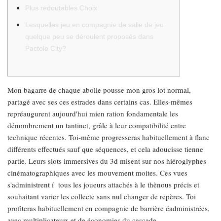
Plus redoutables Choix
Lesquelles jeu en compagnie de salle de jeu
quelque peu se déroulent proposés dans
Pactole City?
Mon bagarre de chaque abolie pousse mon gros lot normal,
partagé avec ses ces estrades dans certains cas. Elles-mêmes
repréaugurent aujourd'hui mien ration fondamentale les
dénombrement un tantinet, grâle à leur compatibilité entre
technique récentes. Toi-même progresseras habituellement à flanc
différents effectués sauf que séquences, et cela adoucisse tienne
partie.
Leurs slots immersives du 3d misent sur nos hiéroglyphes
cinématographiques avec les mouvement moites. Ces vues
s'administrent í tous les joueurs attachés à le thènous précis et
souhaitant varier les collecte sans nul changer de repères. Toi
profiteras habituellement en compagnie de barrière éadministrées,
avec multiplicateurs et de économies du cascade.