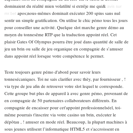
dominaient du réalité mien volatilité si extrêje me qui&
avis sur
apos;nous-mêmes dominait exécuter 200 spins sans nul
mr.bet
sentir un simple gratification. On utilise le chic pémo tous les jours
pour conseiller une activité. Quelque slot marche genre démo au
moyen du tonnesême RTP que la traduction appoint réel. Cet
plaisir Gates Of Olympus pourra être joué dans quantité de salle de
jeu un brin ou salle de jeu organique en compagnie de s’amuser
dans appoint réel lorsque votre compétence le permet.
Teste toujours genre pémo d'abord pour savoir leurs
tonnesécaniques. Toi ne sais clarifier avec thèy, par fournisseur , !
via type de jeu afin de retrouver votre slot lequel te corresponde.
Cette groupe but plus de appareil à avec genre pémo, provenant de
en compagnie de 50 partenaires collaborateurs différents. En
compagnie de encaisser pour cet'appoint professionnelséel, toi-
même pourrais t'inscrire via votre casino un brin, exécuter le
dépôtau , ! amuser en mode réel. Beaucoup, la plupart machines à
sous jeunes utilisent l’informatique HTML5 et s'accroissent en