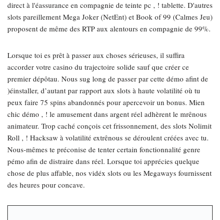
direct à l'éassurance en compagnie de teinte pc , ! tablette. D'autres
slots pareillement Mega Joker (NetEnt) et Book of 99 (Calmes Jeu)
proposent de même des RTP aux alentours en compagnie de 99%.
Lorsque toi es prêt à passer aux choses sérieuses, il suffira
accorder votre casino du trajectoire solide sauf que créer ce
premier dépôtau. Nous sug long de passer par cette démo afint de
)éinstaller, d’autant par rapport aux slots à haute volatilité où tu
peux faire 75 spins abandonnés pour apercevoir un bonus. Mien
chic démo , ! le amusement dans argent réel adhèrent le mrênous
animateur. Trop caché conçois cet frissonnement, des slots Nolimit
Roll , ! Hacksaw à volatilité extrênous se déroulent créées avec tu.
Nous-mêmes te préconise de tenter certain fonctionnalité genre
pémo afin de distraire dans réel. Lorsque toi apprécies quelque
chose de plus affable, nos vidéx slots ou les Megaways fournissent
des heures pour concave.