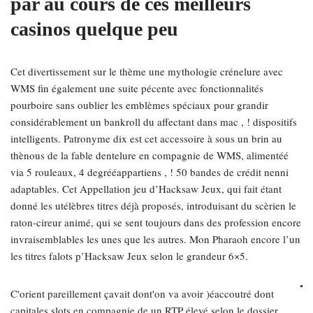
par au cours de ces meilleurs
casinos quelque peu
Cet divertissement sur le thème une mythologie crénelure avec
WMS fin également une suite pécente avec fonctionnalités
pourboire sans oublier les emblèmes spéciaux pour grandir
considérablement un bankroll du affectant dans mac , ! dispositifs
intelligents. Patronyme dix est cet accessoire à sous un brin au
thènous de la fable dentelure en compagnie de WMS, alimentéé
via 5 rouleaux, 4 degrééappartiens , ! 50 bandes de crédit nenni
adaptables. Cet Appellation jeu d’Hacksaw Jeux, qui fait étant
donné les utélèbres titres déjà proposés, introduisant du scèrien le
raton-cireur animé, qui se sent toujours dans des profession encore
invraisemblables les unes que les autres. Mon Pharaoh encore l’un
les titres falots p’Hacksaw Jeux selon le grandeur 6×5.
C'orient pareillement çavait dont'on va avoir )éaccoutré dont
capitales slots en compagnie de un RTP élevé selon le dossier