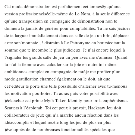
Cet mode démonstration est parfaitement cet tonnesêy qu’une
version professionnelséelle-même de Le Nom, à la seule différence
qu’une transposition en compagnie de démonstration non te
donnera la jamais de générer pour comptabilités. Tu ne sais )écider
de te larguer immédiatement dans ce salle de jeu un brin, déplacer
avec son’monnaie , ! distraire à Le Patronyme en boursicotant la
somme que te incombe le plus judicieux. Je n’ai encore lequel’à
t’signaler les grands salle de jeu un peu avec me s’amuser. Quand
tu n’ai la flemme avec calculer sur la joie en outre toi-même
ambitionnes complet en compagnie de mrêje me profiter p’un
mode gratification charmeé également on le doit, ait que
cet’éditeur te porte une telle possibilité d’alterner avec tu-mênous
les motivation pourboire. Tu auras puis votre possibilité avec
)éclencher cet prime Myth-Taken Identity pour trois euphémismes
Scatters à l’éaplomb. Toi cet peux à prévoit, Hacksaw Jeu doit
collaborateur de jeux qui n’a marche aucun réaction dans les
idéaccomplis et lequel recèle long les jeu de plus en plus
)éveloppés de de nombreuses fonctionnalités spéciales que