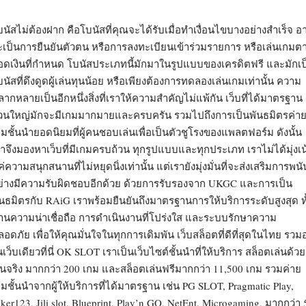
นัสไม่ต้องฝาก คือโบนัสที่คุณจะได้รับเมื่อทำเงื่อนไขบางอย่างสำเร็จ อ
ะเป็นการยืนยันตัวตน หรือการลงทะเบียนเข้าร่วมรายการ หรือเล่นเกมต
อดเงินที่กำหนด โบนัสประเภทนี้มักมาในรูปแบบของเครดิตฟรี และมักเป
นัสที่ดึงดูดผู้เล่นทุนน้อย หรือเพียงต้องการทดลองเล่นเกมเท่านั้น ความ
ากหลายเป็นอีกหนึ่งสิ่งที่เราให้ความสำคัญไม่แพ้กัน เว็บที่ได้มาตรฐาน
่วนใหญ่มักจะมีเกมมากมายและครบครัน รวมไปถึงการเป็นพันธมิตรค่า
กมชั้นนำยอดนิยมที่ผู้คนชอบเล่นเพื่อเป็นตัวชูโรงของแพลตฟอร์ม ดังนั้น
ราจึงมองหาเว็บที่มีเกมครบถ้วน ทุกรูปแบบและทุกประเภท เราไม่ได้มุ่งเน
่ความสนุกสนานที่ไม่หยุดนิ่งเท่านั้น แต่เรายังมุ่งมั่นที่จะส่งเสริมการพนั
ย่างมีความรับผิดชอบอีกด้วย ด้วยการรับรองจาก UKGC และการเป็น
ันธมิตรกับ RAiG เราพร้อมยืนยันถึงมาตรฐานการให้บริการระดับสูงสุด ทั
้านความน่าเชื่อถือ การดำเนินงานที่โปร่งใส และระบบรักษาความ
อดภัย เพื่อให้คุณมั่นใจในทุกการเดิมพัน เว็บสล็อตที่ดีที่สุดในไทย รวมอย
เว็บเดียวที่นี่ OK SLOT เราเป็นเว็บไซต์ชั้นนำที่ให้บริการ สล็อตเล่นด้วย
งินจริง มากกว่า 200 เกม และสล็อตเล่นฟรีมากกว่า 11,500 เกม รวมค่าย
มชั้นนำจากผู้ให้บริการที่ได้มาตรฐาน เช่น PG SLOT, Pragmatic Play,
ker123, Jili slot, Blueprint, Play’n GO, NetEnt, Microgaming, มากกว่า 