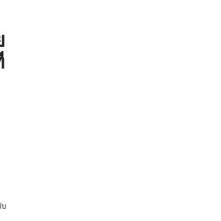
ย
ี
ับ