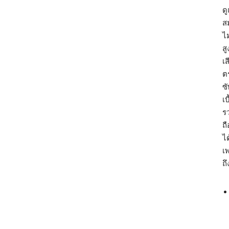
ด
ส
ไ
สู
เส
ต
ซ
เ
ร
ถื
ไ
เ
ถ