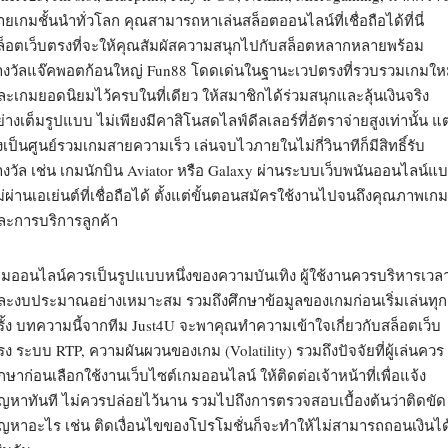
ายเกมชั้นนำทั่วโลก คุณสามารถหาเล่นสล็อตออนไลน์ที่เชื่อถือได้ที่นี่
ล็อตเว็บตรงที่จะให้คุณสัมผัสความสนุกไปกับสล็อตหลากหลายพร้อม
างวัลแจ๊คพอตก้อนใหญ่ Fun88 โดดเด่นในฐานะเวปตรงที่รวบรวมเกมให
ละเกมยอดนิยมไว้ครบในที่เดียว ให้สมาชิกได้ร่วมสนุกและลุ้นเงินจริง
่างเต็มรูปแบบ ไม่เพียงมีคาสิโนสดไลฟ์ดีลเลอร์ที่อัตราจ่ายสูงเท่านั้น แต
งเป็นศูนย์รวมเกมสายความเร็ว เล่นจบไวภายในไม่กี่วินาทีก็มีสิทธิ์รับ
างวัล เช่น เกมนักบิน Aviator หรือ Galaxy ผ่านระบบเว็บพนันออนไลน์แ
่ผ่านเอเย่นต์ที่เชื่อถือได้ ตั้งแต่ขั้นตอนสมัครใช้งานไปจนถึงคุณภาพเกม
ละการบริการลูกค้า
กมออนไลน์ควรเป็นรูปแบบหนึ่งของความบันเทิง ผู้ใช้งานควรบริหารเวล
ละงบประมาณอย่างเหมาะสม รวมถึงศึกษาข้อมูลของเกมก่อนเริ่มเล่นทุก
รั้ง บทความนี้จากทีม Just4U จะพาคุณทำความเข้าใจเกี่ยวกับสล็อตเว็บ
ง ระบบ RTP, ความผันผวนของเกม (Volatility) รวมถึงปัจจัยที่ผู้เล่นควร
กษาก่อนเลือกใช้งานเว็บไซต์เกมออนไลน์ ให้ติดต่อเจ้าหน้าที่เพื่อแจ้ง
ัญหาทันที ไม่ควรปล่อยไว้นาน รวมไปถึงการตรวจสอบเบื้องต้นว่าติดขัด
ัญหาอะไร เช่น ติดเงื่อนไขของโปรโมชั่นก็จะทำให้ไม่สามารถถอนเงินได