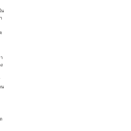
อใน
า
ต
ลา
าง
ส
าน
รถ