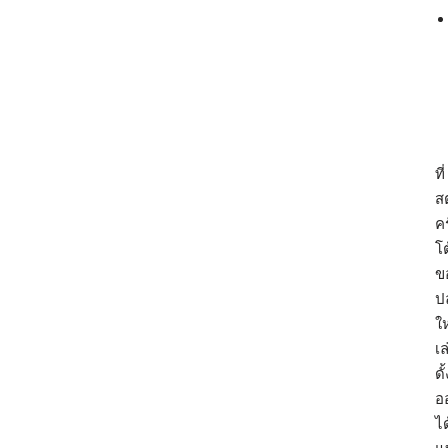
ที
ส
ค
โ
ข
ป
ให
เล
ด
อ
ได