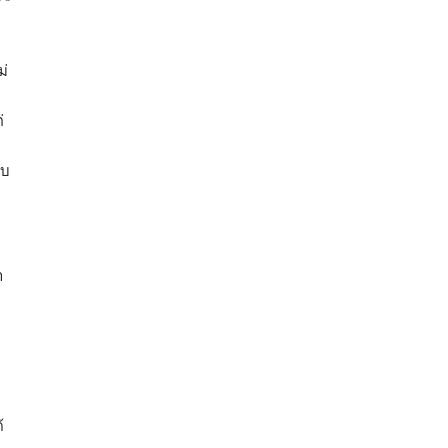
ม่
่
บบ
า
้