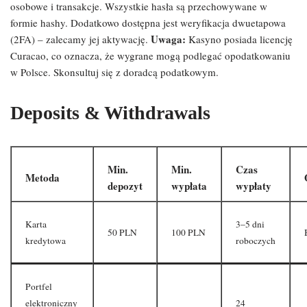
osobowe i transakcje. Wszystkie hasła są przechowywane w
formie hashy. Dodatkowo dostępna jest weryfikacja dwuetapowa
Uwaga:
(2FA) – zalecamy jej aktywację.
Kasyno posiada licencję
Curacao, co oznacza, że wygrane mogą podlegać opodatkowaniu
w Polsce. Skonsultuj się z doradcą podatkowym.
Deposits & Withdrawals
Min.
Min.
Czas
Metoda
depozyt
wypłata
wypłaty
Karta
3–5 dni
50 PLN
100 PLN
kredytowa
roboczych
Portfel
elektroniczny
24