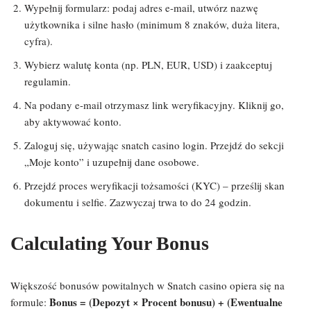
Wypełnij formularz: podaj adres e-mail, utwórz nazwę
użytkownika i silne hasło (minimum 8 znaków, duża litera,
cyfra).
Wybierz walutę konta (np. PLN, EUR, USD) i zaakceptuj
regulamin.
Na podany e-mail otrzymasz link weryfikacyjny. Kliknij go,
aby aktywować konto.
Zaloguj się, używając snatch casino login. Przejdź do sekcji
„Moje konto” i uzupełnij dane osobowe.
Przejdź proces weryfikacji tożsamości (KYC) – prześlij skan
dokumentu i selfie. Zazwyczaj trwa to do 24 godzin.
Calculating Your Bonus
Większość bonusów powitalnych w Snatch casino opiera się na
Bonus = (Depozyt × Procent bonusu) + (Ewentualne
formule: