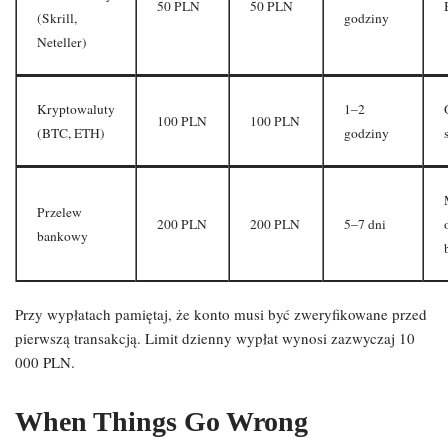
50 PLN
50 PLN
(Skrill,
godziny
Neteller)
Kryptowaluty
1–2
100 PLN
100 PLN
(BTC, ETH)
godziny
Przelew
200 PLN
200 PLN
5–7 dni
bankowy
Przy wypłatach pamiętaj, że konto musi być zweryfikowane przed
pierwszą transakcją. Limit dzienny wypłat wynosi zazwyczaj 10
000 PLN.
When Things Go Wrong