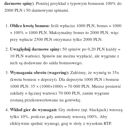
darmowe spiny)
. Poniżej przykład z typowym bonusem 100% do
2000 PLN i 50 darmowymi spinami.
Oblicz kwotę bonusu:
Jeśli wpłacisz 1000 PLN, bonus = 1000
× 100% = 1000 PLN. Maksymalny bonus to 2000 PLN, więc
przy wpłacie 2500 PLN otrzymasz tylko 2000 PLN.
Uwzględnij darmowe spiny:
50 spinów po 0,20 PLN każdy =
10 PLN wartości. Spinów nie można wypłacić, ale wygrane z
nich są dodawane do salda bonusowego.
Wymagania obrotu (wagering):
Załóżmy, że wymóg to 35x
(kwota bonusu + depozyt). Dla depozytu 1000 PLN i bonusu
1000 PLN: 35 × (1000+1000) = 70 000 PLN. Musisz postawić
zakłady o łącznej wartości 70 000 PLN, zanim wygrane
zostaną przekonwertowane na gotówkę.
Wkład gier do wymagań:
Gry stołowe (np. blackjack) wnoszą
tylko 10%, podczas gdy automaty wnoszą 100%. Aby
efektywnie spełnić wymogi, graj w sloty z wysokim RTP.