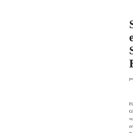
Saltar
al
contenido
p
Fü
Gl
vo
er