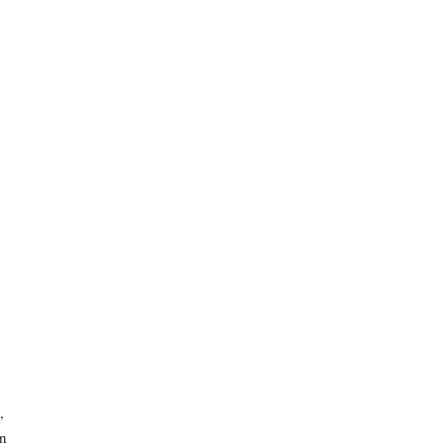
n
,
in