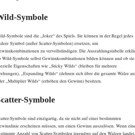
Wild-Symbole
ld-Symbole sind die „Joker“ des Spiels. Sie können in der Regel jedes
dere Symbol (außer Scatter-Symbolen) ersetzen, um
winnkombinationen zu vervollständigen. Die Auszahlungstabelle erklär
b Wild-Symbole selbst Gewinnkombinationen bilden können und ob sie
ezielle Eigenschaften wie „Sticky Wilds“ (bleiben für mehrere
rehungen), „Expanding Wilds“ (dehnen sich über die gesamte Walze au
er „Multiplier Wilds“ (erhöhen den Gewinn) besitzen.
catter-Symbole
atter-Symbole sind einzigartig, da sie nicht auf einer bestimmten
ewinnlinie erscheinen müssen, um einen Gewinn auszulösen. Wenn ein
estimmte Anzahl von Scatter-Symbolen irgendwo auf den Walzen landet