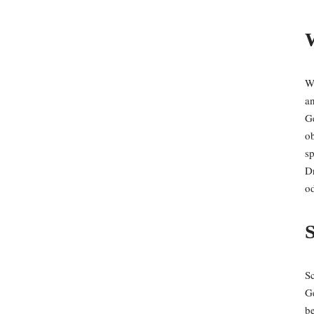
Wi
an
Ge
o
sp
D
od
S
Sc
G
b