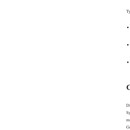
T
Di
S
mo
Ge