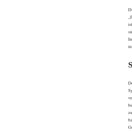
Di
„P
is
si
Im
i
S
De
Sy
ve
be
zu
ba
Ge