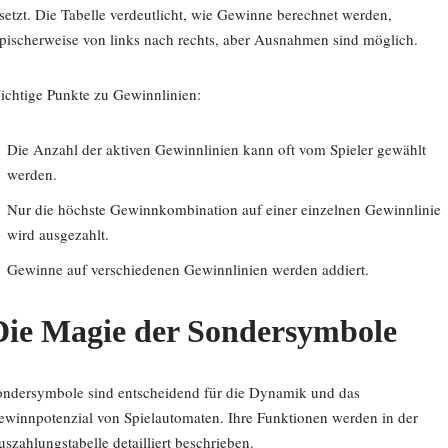
setzt. Die Tabelle verdeutlicht, wie Gewinne berechnet werden,
pischerweise von links nach rechts, aber Ausnahmen sind möglich.
ichtige Punkte zu Gewinnlinien:
Die Anzahl der aktiven Gewinnlinien kann oft vom Spieler gewählt
werden.
Nur die höchste Gewinnkombination auf einer einzelnen Gewinnlinie
wird ausgezahlt.
Gewinne auf verschiedenen Gewinnlinien werden addiert.
Die Magie der Sondersymbole
ondersymbole sind entscheidend für die Dynamik und das
winnpotenzial von Spielautomaten. Ihre Funktionen werden in der
szahlungstabelle detailliert beschrieben.