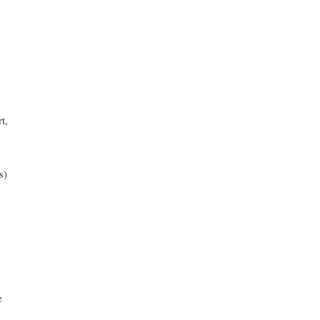
t,
s)
e
,