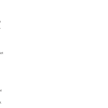
m
,
tet
le
r.