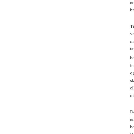
er
br
Ti
va
me
ta
be
in
og
sk
el
ni
De
en
be