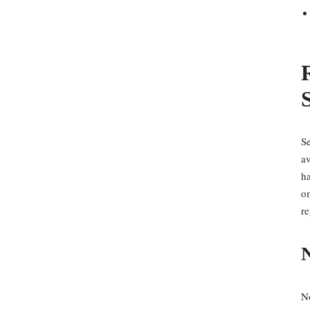
Se
av
ha
om
re
N
No