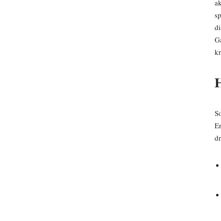
ak
sp
di
Ga
kr
H
So
En
dr