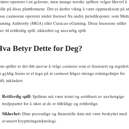
tører opererer i en gråsone, men mange norske spillere velger likevel å
ille på disse plattformene. Det er derfor viktig å være oppmerksom på at
sse casinoene opererer under lisenser fra andre jurisdiksjoner, som Malt
ming Authority (MGA) eller Curacao eGaming. Disse lisensene stiller
av til rettferdig spill, sikkerhet og ansvarlig spill.
va Betyr Dette for Deg?
m spiller er det ditt ansvar å velge casinoer som er lisensiert og regulert
 gyldig lisens er et tegn på at casinoet følger strenge retningslinjer for
ift, inkludert:
Rettferdig spill:
Spillene må være testet og sertifisert av uavhengige
tredjeparter for å sikre at de er tilfeldige og rettferdige.
Sikkerhet:
Dine personlige og finansielle data må være beskyttet med
avansert krypteringsteknologi.