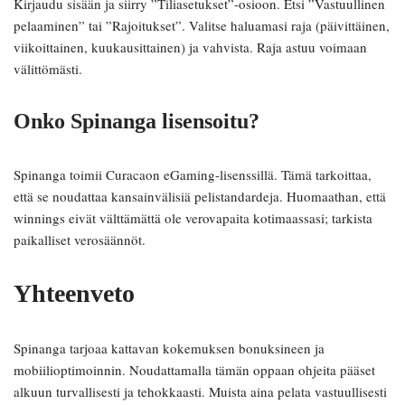
Kirjaudu sisään ja siirry ”Tiliasetukset”-osioon. Etsi ”Vastuullinen
pelaaminen” tai ”Rajoitukset”. Valitse haluamasi raja (päivittäinen,
viikoittainen, kuukausittainen) ja vahvista. Raja astuu voimaan
välittömästi.
Onko Spinanga lisensoitu?
Spinanga toimii Curacaon eGaming-lisenssillä. Tämä tarkoittaa,
että se noudattaa kansainvälisiä pelistandardeja. Huomaathan, että
winnings eivät välttämättä ole verovapaita kotimaassasi; tarkista
paikalliset verosäännöt.
Yhteenveto
Spinanga tarjoaa kattavan kokemuksen bonuksineen ja
mobiilioptimoinnin. Noudattamalla tämän oppaan ohjeita pääset
alkuun turvallisesti ja tehokkaasti. Muista aina pelata vastuullisesti