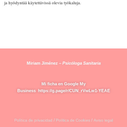
ja hyödyntää käytettävissä olevia työkaluja.
Miriam Jiménez –
Psicóloga Sanitaria
Mi ficha en Google My
Business
https://g.page/r/CUN_rVwLw1-YEAE
/
/
Política de privacidad
Política de Cookies
Aviso legal